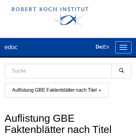
edoc
De
|
En
Umsch
der
Navig
Auflistung GBE Faktenblätter nach Titel
Auflistung GBE
Faktenblätter nach Titel