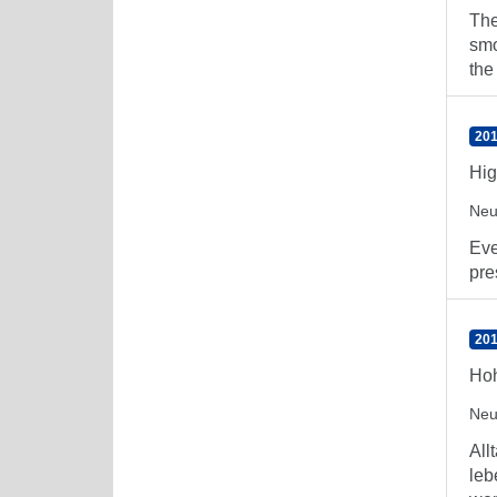
The
smo
the
201
Hig
Neu
Eve
pre
201
Hoh
Neu
All
leb