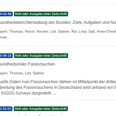
0-02-08
Heft oder Ausgabe einer Zeitschrift
undheitsberichterstattung des Bundes: Ziele, Aufgaben und N
pert, Thomas
;
Horch, Kerstin
;
List, Sabine
;
Ryl, Livia
;
Saß, Anke-Christ
omas
0-06-18
Heft oder Ausgabe einer Zeitschrift
undheitsrisiko Passivrauchen
pert, Thomas
;
List, Sabine
uelle Daten zum Passivrauchen stehen im Mittelpunkt der drit
breitung des Passivrauchens in Deutschland wird anhand von
 KiGGS-Surveys dargestellt. ...
1-02-03
Heft oder Ausgabe einer Zeitschrift