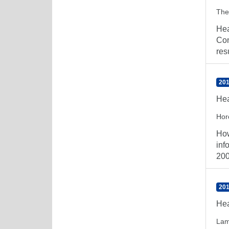
The
Hea
Con
resu
201
Hea
Hor
How
inf
200
201
Hea
Lam