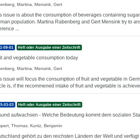
enberg, Martina
;
Mensink, Gert
s issue is about the consumption of beverages containing sugar, li
man population. Martina Rabenberg and Gert Mensink try to answ
erence ...
1-09-01
Heft oder Ausgabe einer Zeitschrift
it and vegetable consumption today
enberg, Martina
;
Mensink, Gert
s issue will focus the consumption of fruit and vegetable in Ge
icle is, if the recommened intake of fruit and vegetable is achieve
5-03-03
Heft oder Ausgabe einer Zeitschrift
und aufwachsen - Welche Bedeutung kommt dem sozialen Sta
pert, Thomas
;
Kuntz, Benjamin
tschland gehört zu den reichsten Ländern der Welt und verfügt