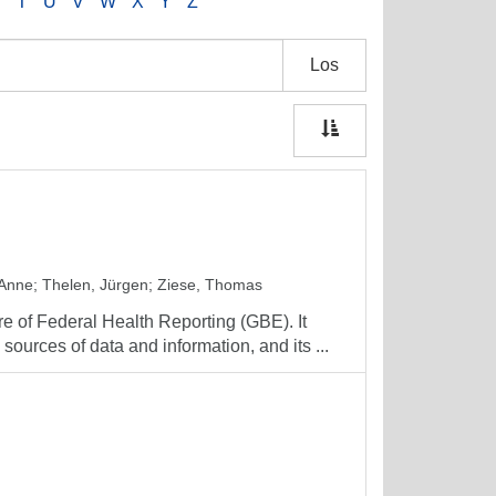
S
T
U
V
W
X
Y
Z
Los
 Anne
;
Thelen, Jürgen
;
Ziese, Thomas
ure of Federal Health Reporting (GBE). It
sources of data and information, and its ...