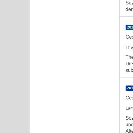
Soz
den
201
Ges
The
The
Die
sub
201
Ges
Lam
Soz
und
Alt