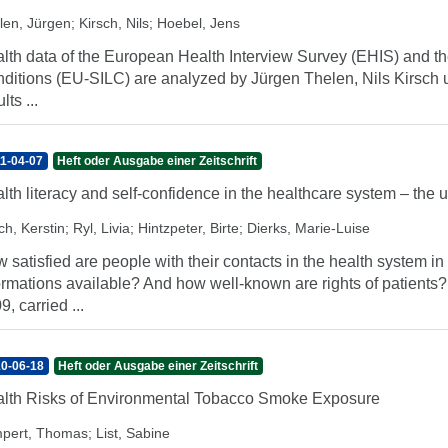
len, Jürgen
;
Kirsch, Nils
;
Hoebel, Jens
lth data of the European Health Interview Survey (EHIS) and 
ditions (EU-SILC) are analyzed by Jürgen Thelen, Nils Kirsch un
lts ...
1-04-07
Heft oder Ausgabe einer Zeitschrift
lth literacy and self-confidence in the healthcare system – the 
ch, Kerstin
;
Ryl, Livia
;
Hintzpeter, Birte
;
Dierks, Marie-Luise
 satisfied are people with their contacts in the health system 
ormations available? And how well-known are rights of patients
9, carried ...
0-06-18
Heft oder Ausgabe einer Zeitschrift
lth Risks of Environmental Tobacco Smoke Exposure
pert, Thomas
;
List, Sabine