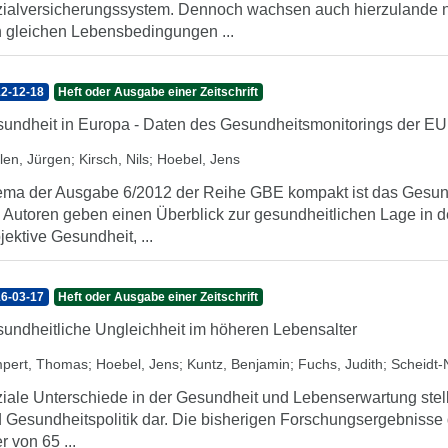
ialversicherungssystem. Dennoch wachsen auch hierzulande ni
 gleichen Lebensbedingungen ...
2-12-18
Heft oder Ausgabe einer Zeitschrift
undheit in Europa - Daten des Gesundheitsmonitorings der EU
len, Jürgen
;
Kirsch, Nils
;
Hoebel, Jens
ma der Ausgabe 6/2012 der Reihe GBE kompakt ist das Gesund
 Autoren geben einen Überblick zur gesundheitlichen Lage in 
jektive Gesundheit, ...
6-03-17
Heft oder Ausgabe einer Zeitschrift
undheitliche Ungleichheit im höheren Lebensalter
pert, Thomas
;
Hoebel, Jens
;
Kuntz, Benjamin
;
Fuchs, Judith
;
Scheidt-
iale Unterschiede in der Gesundheit und Lebenserwartung stel
 Gesundheitspolitik dar. Die bisherigen Forschungsergebnisse
er von 65 ...