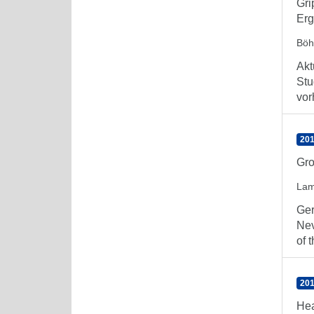
Gri
Erg
Böh
Akt
Stu
vor
201
Gro
Lam
Ger
Nev
of t
201
Hea