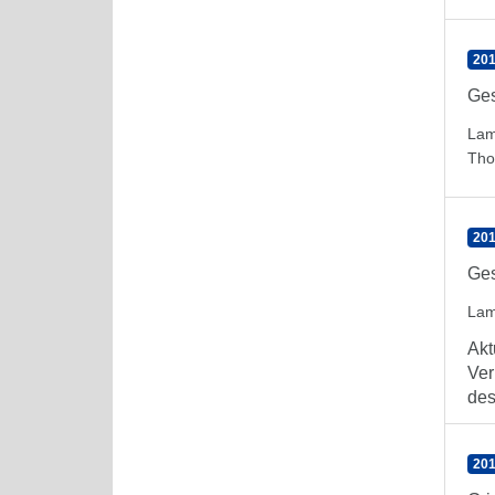
201
Ges
Lam
Th
201
Ges
Lam
Akt
Ver
des
201