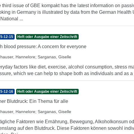
 third issue of GBE kompakt has the latest information on pass
king in Germany is illustrated by data from the German Heal
 National ...
5-12-15
Heft oder Ausgabe einer Zeitschrift
h blood pressure: A concern for everyone
hauser, Hannelore
;
Sarganas, Giselle
ryday factors like diet, exercise, alcohol consumption, stress 
ssure, which we can help to shape both as individuals and as a soc
5-12-16
Heft oder Ausgabe einer Zeitschrift
er Blutdruck: Ein Thema für alle
hauser, Hannelore
;
Sarganas, Giselle
tägliche Faktoren wie Ernährung, Bewegung, Alkoholkonsum od
enslang auf den Blutdruck. Diese Faktoren können sowohl individ