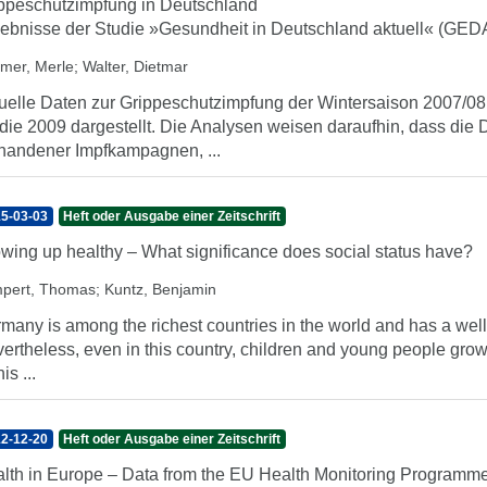
ppeschutzimpfung in Deutschland
ebnisse der Studie »Gesundheit in Deutschland aktuell« (GED
mer, Merle
;
Walter, Dietmar
uelle Daten zur Grippeschutzimpfung der Wintersaison 2007/
die 2009 dargestellt. Die Analysen weisen daraufhin, dass die 
handener Impfkampagnen, ...
5-03-03
Heft oder Ausgabe einer Zeitschrift
wing up healthy – What significance does social status have?
pert, Thomas
;
Kuntz, Benjamin
many is among the richest countries in the world and has a well
ertheless, even in this country, children and young people grow
his ...
2-12-20
Heft oder Ausgabe einer Zeitschrift
lth in Europe – Data from the EU Health Monitoring Programm