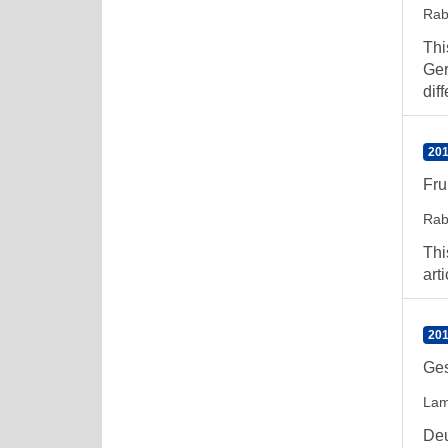
Rab
Thi
Ger
diff
201
Fru
Rab
Thi
art
201
Ges
Lam
Deu