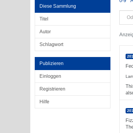
0-9
Diese Sammlung
Titel
Autor
Anzeig
Schlagwort
201
Publizieren
Fed
Einloggen
Lam
Thi
Registrieren
als
Hilfe
201
Fiz
The