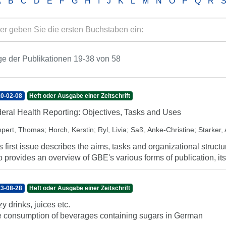
A
B
C
D
E
F
G
H
I
J
K
L
M
N
O
P
Q
R
e der Publikationen 19-38 von 58
0-02-08
Heft oder Ausgabe einer Zeitschrift
eral Health Reporting: Objectives, Tasks and Uses
pert, Thomas
;
Horch, Kerstin
;
Ryl, Livia
;
Saß, Anke-Christine
;
Starker,
s first issue describes the aims, tasks and organizational struct
o provides an overview of GBE's various forms of publication, its 
3-08-28
Heft oder Ausgabe einer Zeitschrift
zy drinks, juices etc.
 consumption of beverages containing sugars in German