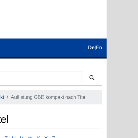
De
|
En
kt
Auflistung GBE kompakt nach Titel
el