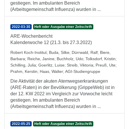
gestiegen. Im ambulanten Bereich
(Arbeitsgemeinschaft Influenza) wurden in ...
2022-03-30
Heft oder Ausgabe einer Zeitschrift
ARE-Wochenbericht
Kalenderwoche 12 (21.3. bis 27.3.2022)
Robert Koch-Institut
;
Buda, Silke
;
Dürrwald, Ralf
;
Biere,
Barbara
;
Reiche, Janine
;
Buchholz, Udo
;
Tolksdorf, Kristin
;
Schilling, Julia
;
Goerlitz, Luise
;
Streib, Viktoria
;
Preuß, Ute
;
Prahm, Kerstin
;
Haas, Walter
;
AGI-Studiengruppe
Die Aktivität der akuten Atemwegserkrankungen
(ARE-Raten) in der Bevölkerung (GrippeWeb) ist in
der 12. KW 2022 im Vergleich zur Vorwoche leicht
gestiegen. Im ambulanten Bereich
(Arbeitsgemeinschaft Influenza) wurden in ...
2022-05-25
Heft oder Ausgabe einer Zeitschrift