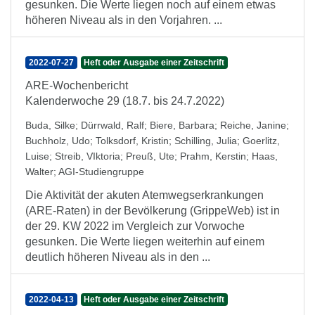
gesunken. Die Werte liegen noch auf einem etwas
höheren Niveau als in den Vorjahren. ...
2022-07-27
Heft oder Ausgabe einer Zeitschrift
ARE-Wochenbericht
Kalenderwoche 29 (18.7. bis 24.7.2022)
Buda, Silke
;
Dürrwald, Ralf
;
Biere, Barbara
;
Reiche, Janine
;
Buchholz, Udo
;
Tolksdorf, Kristin
;
Schilling, Julia
;
Goerlitz,
Luise
;
Streib, VIktoria
;
Preuß, Ute
;
Prahm, Kerstin
;
Haas,
Walter
;
AGI-Studiengruppe
Die Aktivität der akuten Atemwegserkrankungen
(ARE-Raten) in der Bevölkerung (GrippeWeb) ist in
der 29. KW 2022 im Vergleich zur Vorwoche
gesunken. Die Werte liegen weiterhin auf einem
deutlich höheren Niveau als in den ...
2022-04-13
Heft oder Ausgabe einer Zeitschrift