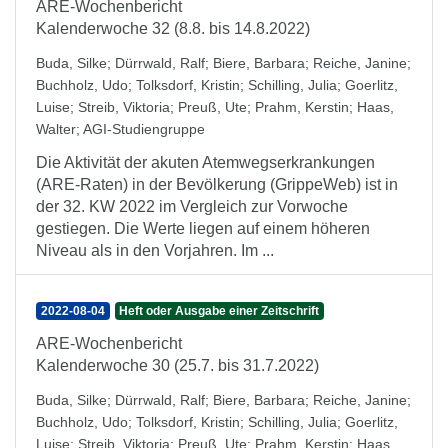
ARE-Wochenbericht
Kalenderwoche 32 (8.8. bis 14.8.2022)
Buda, Silke
;
Dürrwald, Ralf
;
Biere, Barbara
;
Reiche, Janine
;
Buchholz, Udo
;
Tolksdorf, Kristin
;
Schilling, Julia
;
Goerlitz,
Luise
;
Streib, Viktoria
;
Preuß, Ute
;
Prahm, Kerstin
;
Haas,
Walter
;
AGI-Studiengruppe
Die Aktivität der akuten Atemwegserkrankungen
(ARE-Raten) in der Bevölkerung (GrippeWeb) ist in
der 32. KW 2022 im Vergleich zur Vorwoche
gestiegen. Die Werte liegen auf einem höheren
Niveau als in den Vorjahren. Im ...
2022-08-04
Heft oder Ausgabe einer Zeitschrift
ARE-Wochenbericht
Kalenderwoche 30 (25.7. bis 31.7.2022)
Buda, Silke
;
Dürrwald, Ralf
;
Biere, Barbara
;
Reiche, Janine
;
Buchholz, Udo
;
Tolksdorf, Kristin
;
Schilling, Julia
;
Goerlitz,
Luise
;
Streib, Viktoria
;
Preuß, Ute
;
Prahm, Kerstin
;
Haas,