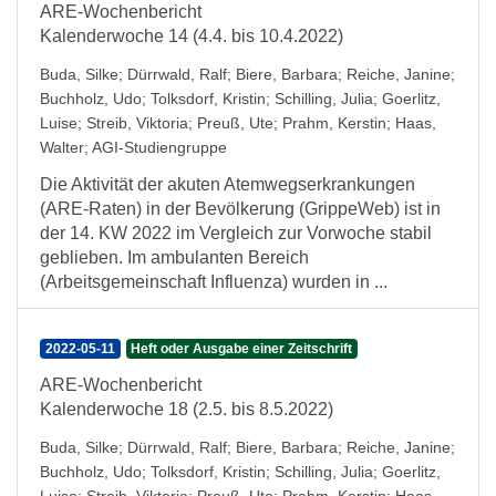
ARE-Wochenbericht
Kalenderwoche 14 (4.4. bis 10.4.2022)
Buda, Silke
;
Dürrwald, Ralf
;
Biere, Barbara
;
Reiche, Janine
;
Buchholz, Udo
;
Tolksdorf, Kristin
;
Schilling, Julia
;
Goerlitz,
Luise
;
Streib, Viktoria
;
Preuß, Ute
;
Prahm, Kerstin
;
Haas,
Walter
;
AGI-Studiengruppe
Die Aktivität der akuten Atemwegserkrankungen
(ARE-Raten) in der Bevölkerung (GrippeWeb) ist in
der 14. KW 2022 im Vergleich zur Vorwoche stabil
geblieben. Im ambulanten Bereich
(Arbeitsgemeinschaft Influenza) wurden in ...
2022-05-11
Heft oder Ausgabe einer Zeitschrift
ARE-Wochenbericht
Kalenderwoche 18 (2.5. bis 8.5.2022)
Buda, Silke
;
Dürrwald, Ralf
;
Biere, Barbara
;
Reiche, Janine
;
Buchholz, Udo
;
Tolksdorf, Kristin
;
Schilling, Julia
;
Goerlitz,