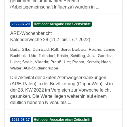
geblieben. Im ambulanten Bereich
(Arbeitsgemeinschaft Influenza) wurden in ...
2022-07-20
Heft oder Ausgabe einer Zeitschrift
ARE-Wochenbericht
Kalenderwoche 28 (11.7. bis 17.7.2022)
Buda, Silke
;
Dürrwald, Ralf
;
Biere, Barbara
;
Reiche, Janine
;
Buchholz, Udo
;
Tolksdorf, Kristin
;
Schilling, Julia
;
Goerlitz,
Luise
;
Streib, Viktoria
;
Preuß, Ute
;
Prahm, Kerstin
;
Haas,
Walter
;
AGI-Studiengruppe
Die Aktivität der akuten Atemwegserkrankungen
(ARE-Raten) in der Bevölkerung (GrippeWeb) ist in
der 28. KW 2022 im Vergleich zur Vorwoche leicht
gesunken. Die Werte liegen weiterhin auf einem
deutlich höheren Niveau als ...
2022-08-17
Heft oder Ausgabe einer Zeitschrift