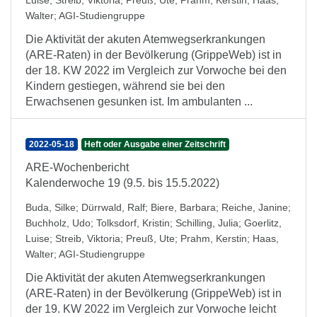
Luise
;
Streib, Viktoria
;
Preuß, Ute
;
Prahm, Kerstin
;
Haas,
Walter
;
AGI-Studiengruppe
Die Aktivität der akuten Atemwegserkrankungen
(ARE-Raten) in der Bevölkerung (GrippeWeb) ist in
der 18. KW 2022 im Vergleich zur Vorwoche bei den
Kindern gestiegen, während sie bei den
Erwachsenen gesunken ist. Im ambulanten ...
2022-05-18
Heft oder Ausgabe einer Zeitschrift
ARE-Wochenbericht
Kalenderwoche 19 (9.5. bis 15.5.2022)
Buda, Silke
;
Dürrwald, Ralf
;
Biere, Barbara
;
Reiche, Janine
;
Buchholz, Udo
;
Tolksdorf, Kristin
;
Schilling, Julia
;
Goerlitz,
Luise
;
Streib, Viktoria
;
Preuß, Ute
;
Prahm, Kerstin
;
Haas,
Walter
;
AGI-Studiengruppe
Die Aktivität der akuten Atemwegserkrankungen
(ARE-Raten) in der Bevölkerung (GrippeWeb) ist in
der 19. KW 2022 im Vergleich zur Vorwoche leicht