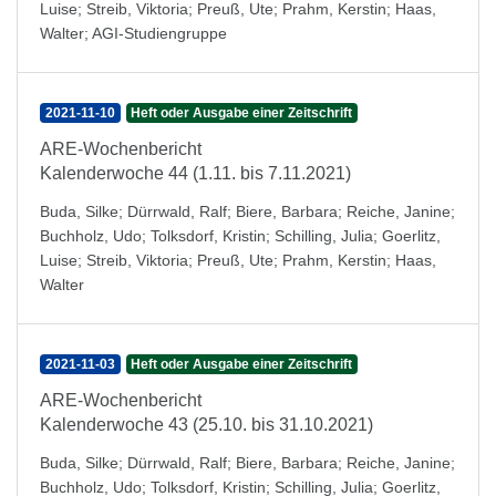
Luise
;
Streib, Viktoria
;
Preuß, Ute
;
Prahm, Kerstin
;
Haas,
Walter
;
AGI-Studiengruppe
2021-11-10
Heft oder Ausgabe einer Zeitschrift
ARE-Wochenbericht
Kalenderwoche 44 (1.11. bis 7.11.2021)
Buda, Silke
;
Dürrwald, Ralf
;
Biere, Barbara
;
Reiche, Janine
;
Buchholz, Udo
;
Tolksdorf, Kristin
;
Schilling, Julia
;
Goerlitz,
Luise
;
Streib, Viktoria
;
Preuß, Ute
;
Prahm, Kerstin
;
Haas,
Walter
2021-11-03
Heft oder Ausgabe einer Zeitschrift
ARE-Wochenbericht
Kalenderwoche 43 (25.10. bis 31.10.2021)
Buda, Silke
;
Dürrwald, Ralf
;
Biere, Barbara
;
Reiche, Janine
;
Buchholz, Udo
;
Tolksdorf, Kristin
;
Schilling, Julia
;
Goerlitz,