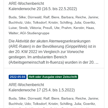
ARE-Wochenbericht
Kalenderwoche 20 (16.5. bis 22.5.2022)
Buda, Silke
;
Dürrwald, Ralf
;
Biere, Barbara
;
Reiche, Janine
;
Buchholz, Udo
;
Tolksdorf, Kristin
;
Schilling, Julia
;
Goerlitz,
Luise
;
Streib, Viktoria
;
Preuß, Ute
;
Prahm, Kerstin
;
Haas,
Walter
;
AGI-Studiengruppe
Die Aktivität der akuten Atemwegserkrankungen
(ARE-Raten) in der Bevölkerung (GrippeWeb) ist in
der 20. KW 2022 im Vergleich zur Vorwoche
gestiegen. Im ambulanten Bereich
(Arbeitsgemeinschaft In-fluenza) wurden in der 20. ...
2022-05-04
Heft oder Ausgabe einer Zeitschrift
ARE-Wochenbericht
Kalenderwoche 17 (25.4. bis 1.5.2022)
Buda, Silke
;
Dürrwald, Ralf
;
Biere, Barbara
;
Reiche, Janine
;
Buchholz, Udo
;
Tolksdorf, Kristin
;
Schilling, Julia
;
Goerlitz,