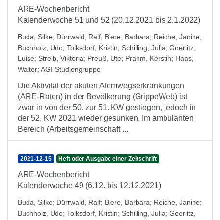
ARE-Wochenbericht
Kalenderwoche 51 und 52 (20.12.2021 bis 2.1.2022)
Buda, Silke
;
Dürrwald, Ralf
;
Biere, Barbara
;
Reiche, Janine
;
Buchholz, Udo
;
Tolksdorf, Kristin
;
Schilling, Julia
;
Goerlitz,
Luise
;
Streib, Viktoria
;
Preuß, Ute
;
Prahm, Kerstin
;
Haas,
Walter
;
AGI-Studiengruppe
Die Aktivität der akuten Atemwegserkrankungen
(ARE-Raten) in der Bevölkerung (GrippeWeb) ist
zwar in von der 50. zur 51. KW gestiegen, jedoch in
der 52. KW 2021 wieder gesunken. Im ambulanten
Bereich (Arbeitsgemeinschaft ...
2021-12-15
Heft oder Ausgabe einer Zeitschrift
ARE-Wochenbericht
Kalenderwoche 49 (6.12. bis 12.12.2021)
Buda, Silke
;
Dürrwald, Ralf
;
Biere, Barbara
;
Reiche, Janine
;
Buchholz, Udo
;
Tolksdorf, Kristin
;
Schilling, Julia
;
Goerlitz,