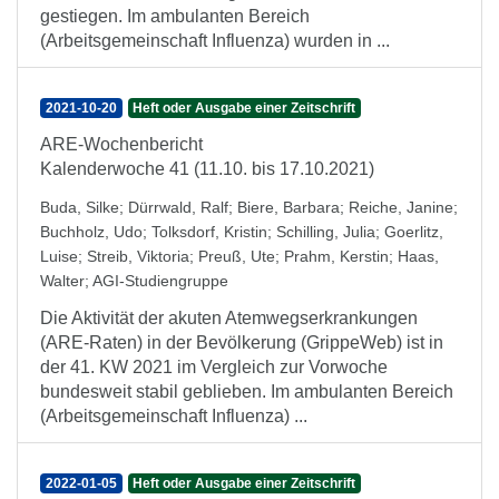
gestiegen. Im ambulanten Bereich
(Arbeitsgemeinschaft Influenza) wurden in ...
2021-10-20
Heft oder Ausgabe einer Zeitschrift
ARE-Wochenbericht
Kalenderwoche 41 (11.10. bis 17.10.2021)
Buda, Silke
;
Dürrwald, Ralf
;
Biere, Barbara
;
Reiche, Janine
;
Buchholz, Udo
;
Tolksdorf, Kristin
;
Schilling, Julia
;
Goerlitz,
Luise
;
Streib, Viktoria
;
Preuß, Ute
;
Prahm, Kerstin
;
Haas,
Walter
;
AGI-Studiengruppe
Die Aktivität der akuten Atemwegserkrankungen
(ARE-Raten) in der Bevölkerung (GrippeWeb) ist in
der 41. KW 2021 im Vergleich zur Vorwoche
bundesweit stabil geblieben. Im ambulanten Bereich
(Arbeitsgemeinschaft Influenza) ...
2022-01-05
Heft oder Ausgabe einer Zeitschrift