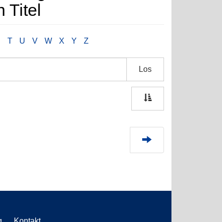
 Titel
S
T
U
V
W
X
Y
Z
Los
g
Kontakt