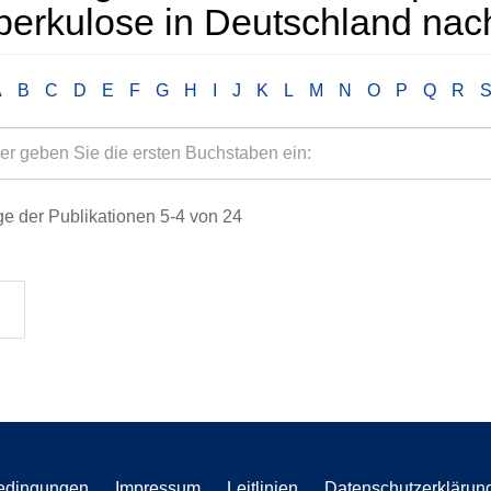
berkulose in Deutschland nach
A
B
C
D
E
F
G
H
I
J
K
L
M
N
O
P
Q
R
e der Publikationen 5-4 von 24
edingungen
Impressum
Leitlinien
Datenschutzerklärun