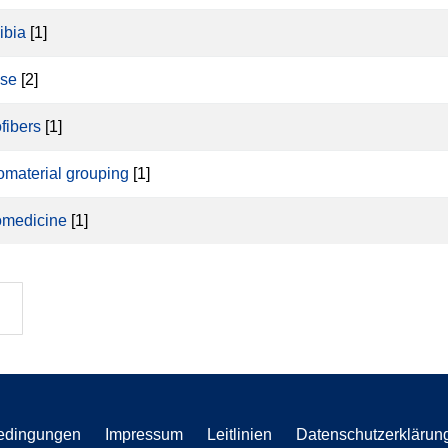
ibia
[1]
se
[2]
fibers
[1]
material grouping
[1]
medicine
[1]
edingungen
Impressum
Leitlinien
Datenschutzerklärun