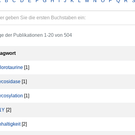
A
B
C
D
E
F
G
H
I
J
K
L
M
N
O
P
Q
R
e der Publikationen 1-20 von 504
lagwort
lorotaurine
[1]
ycosidase
[1]
ycosylation
[1]
1Y
[2]
haltigkeit
[2]