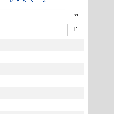
S
T
U
V
W
X
Y
Z
Los