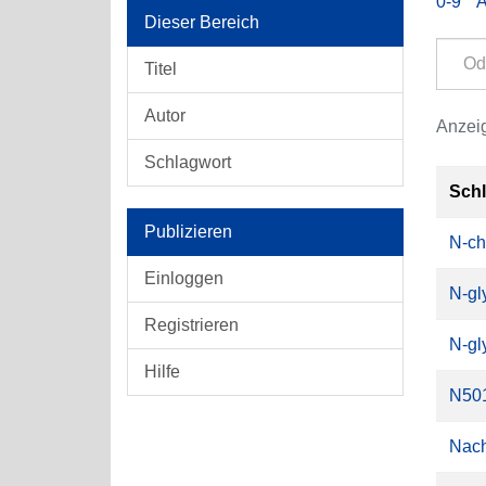
0-9
Dieser Bereich
Titel
Autor
Anzeig
Schlagwort
Sch
Publizieren
N-ch
Einloggen
N-gl
Registrieren
N-gl
Hilfe
N50
Nach