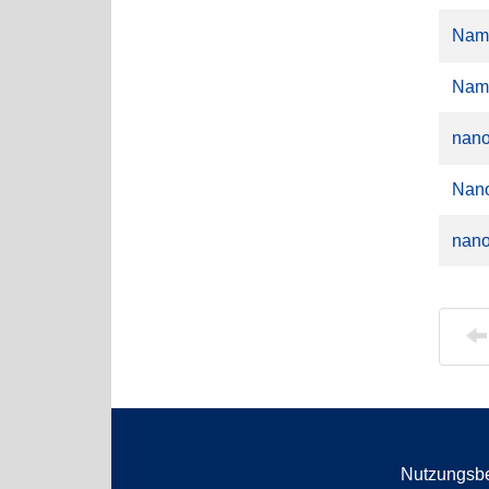
Nam
Nam
nano
Nano
nano
Nutzungsb