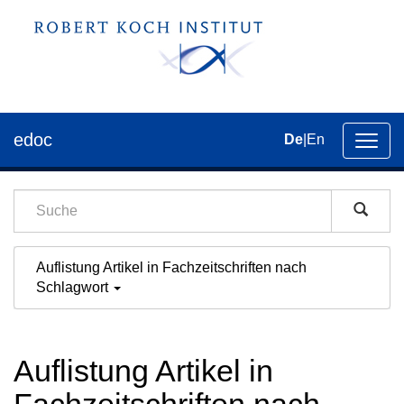
edoc
De
|
En
Umsch
der
Navig
Auflistung Artikel in Fachzeitschriften nach
Schlagwort
Auflistung Artikel in