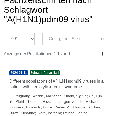
Fachzeitschriften nach
Schlagwort
"A(H1N1)pdm09 virus"
Los
Anzeige der Publikationen 1-1 von 1
2024-01-11
Zeitschriftenartikel
Different populations of A(H1N1)pdm09 viruses in a
patient with hemolytic-uremic syndrome
Fu, Yuguang
;
Wedde, Marianne
;
Smola, Sigrun
;
Oh, Djin-
Ye
;
Pfuhl, Thorsten
;
Rissland, Jürgen
;
Zemlin, Michael
;
Flockerzi, Fidelis A.
;
Bohle, Rainer M.
;
Thürmer, Andrea
;
Duwe, Susanne
;
Biere, Barbara
;
Reiche, Janine
;