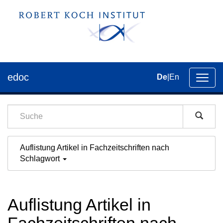
edoc
De
|
En
Umsch
der
Navig
Auflistung Artikel in Fachzeitschriften nach
Schlagwort
Auflistung Artikel in