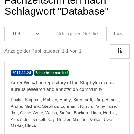
Fachzeitschriften nach
Schlagwort "Database"
Los
Anzeige der Publikationen 1-1 von 1
2017-11-24
Zeitschriftenartikel
AureoWiki ̵ The repository of the Staphylococcus
aureus research and annotation community
Fuchs, Stephan
;
Mehlan, Henry
;
Bernhardt, Jörg
;
Hennig,
André
;
Michalik, Stephan
;
Surmann, Kristin
;
Pané-Farré,
Jan
;
Giese, Anne
;
Weiss, Stefan
;
Backert, Linus
;
Herbig,
Alexander
;
Nieselt, Kay
;
Hecker, Michael
;
Völker, Uwe
;
Mäder, Ulrike