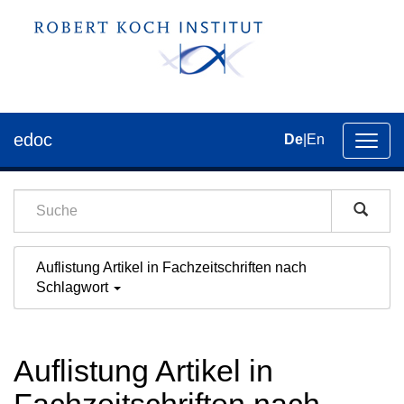
edoc
De
|
En
Umsch
der
Navig
Auflistung Artikel in Fachzeitschriften nach
Schlagwort
Auflistung Artikel in