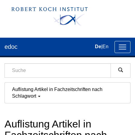
edoc
De
|
En
Umsch
der
Navig
Auflistung Artikel in Fachzeitschriften nach
Schlagwort
Auflistung Artikel in