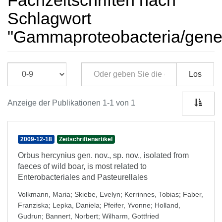
Fachzeitschriften nach
Schlagwort
"Gammaproteobacteria/genet
Los
Anzeige der Publikationen 1-1 von 1
2009-12-18
Zeitschriftenartikel
Orbus hercynius gen. nov., sp. nov., isolated from
faeces of wild boar, is most related to
Enterobacteriales and Pasteurellales
Volkmann, Maria
;
Skiebe, Evelyn
;
Kerrinnes, Tobias
;
Faber,
Franziska
;
Lepka, Daniela
;
Pfeifer, Yvonne
;
Holland,
Gudrun
;
Bannert, Norbert
;
Wilharm, Gottfried