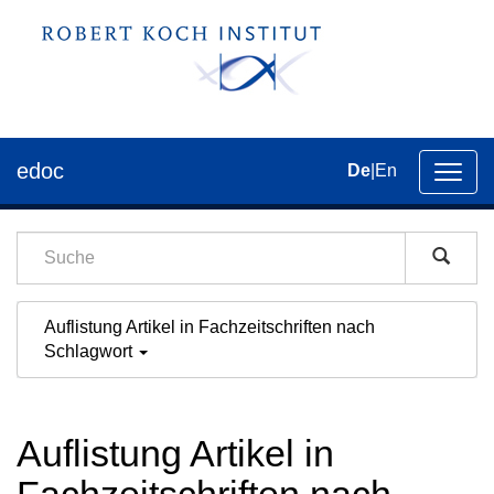
edoc
De
|
En
Umsch
der
Navig
Auflistung Artikel in Fachzeitschriften nach
Schlagwort
Auflistung Artikel in