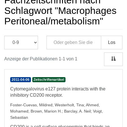
Fachzeitschriften nach
Schlagwort "Macrophages
Peritoneal/metabolism"
Los
Anzeige der Publikationen 1-1 von 1
2011-04-06
Zeitschriftenartikel
Cytomegalovirus e127 protein interacts with the
inhibitory CD200 receptor.
Foster-Cuevas, Mildred
;
Westerholt, Tina
;
Ahmed,
Mohamed
;
Brown, Marion H.
;
Barclay, A. Neil
;
Voigt,
Sebastian
CD200 is a cell surface glycoprotein that binds an