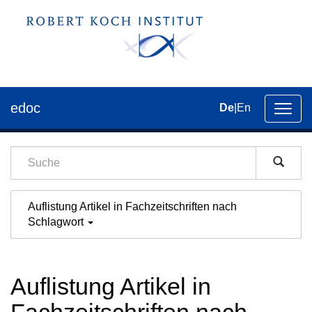
edoc
De
|
En
Umsch
der
Navig
Auflistung Artikel in Fachzeitschriften nach
Schlagwort
Auflistung Artikel in