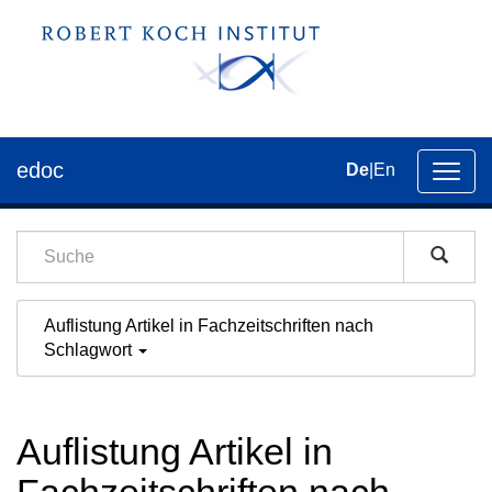
edoc
De
|
En
Umsch
der
Navig
Auflistung Artikel in Fachzeitschriften nach
Schlagwort
Auflistung Artikel in