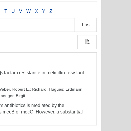
S
T
U
V
W
X
Y
Z
Los
-lactam resistance in meticillin-resistant
eber, Robert E.
;
Richard, Hugues
;
Erdmann,
enger, Birgit
m antibiotics is mediated by the
es mecB or mecC. However, a substantial