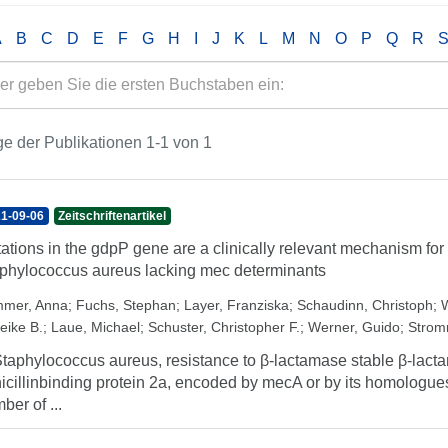
A
B
C
D
E
F
G
H
I
J
K
L
M
N
O
P
Q
R
e der Publikationen 1-1 von 1
1-09-06
Zeitschriftenartikel
ations in the gdpP gene are a clinically relevant mechanism for β
phylococcus aureus lacking mec determinants
mer, Anna
;
Fuchs, Stephan
;
Layer, Franziska
;
Schaudinn, Christoph
;
W
eike B.
;
Laue, Michael
;
Schuster, Christopher F.
;
Werner, Guido
;
Stromm
Staphylococcus aureus, resistance to β-lactamase stable β-lacta
icillinbinding protein 2a, encoded by mecA or by its homologu
ber of ...