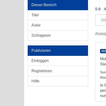
Dieser Bereich
0-9
Titel
Autor
Anzeig
Schlagwort
Publizieren
202
Mut
Einloggen
Sta
Registrieren
Som
Mar
Hilfe
In 
pen
num