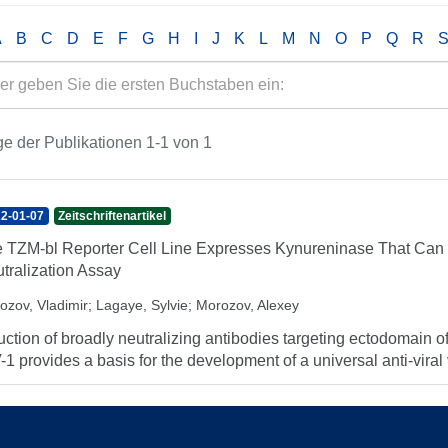
A
B
C
D
E
F
G
H
I
J
K
L
M
N
O
P
Q
R
e der Publikationen 1-1 von 1
2-01-07
Zeitschriftenartikel
 TZM-bl Reporter Cell Line Expresses Kynureninase That Can Ne
tralization Assay
ozov, Vladimir
;
Lagaye, Sylvie
;
Morozov, Alexey
uction of broadly neutralizing antibodies targeting ectodomain
-1 provides a basis for the development of a universal anti-viral