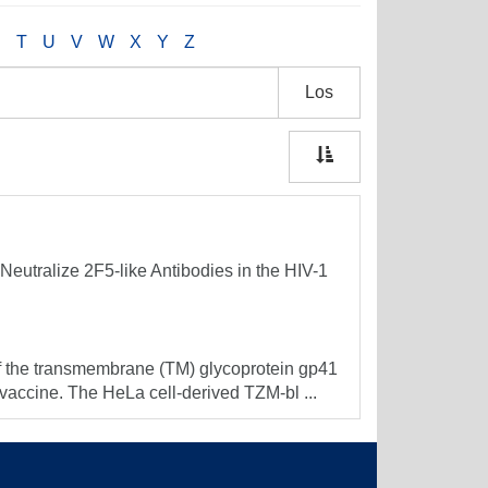
S
T
U
V
W
X
Y
Z
Los
utralize 2F5-like Antibodies in the HIV-1
 of the transmembrane (TM) glycoprotein gp41
 vaccine. The HeLa cell-derived TZM-bl ...