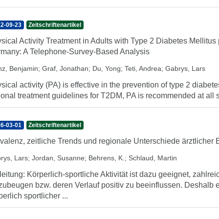
2-09-23
Zeitschriftenartikel
sical Activity Treatment in Adults with Type 2 Diabetes Mellitus
many: A Telephone-Survey-Based Analysis
z, Benjamin
;
Graf, Jonathan
;
Du, Yong
;
Teti, Andrea
;
Gabrys, Lars
sical activity (PA) is effective in the prevention of type 2 diab
ional treatment guidelines for T2DM, PA is recommended at all st
6-03-01
Zeitschriftenartikel
valenz, zeitliche Trends und regionale Unterschiede ärztlich
rys, Lars
;
Jordan, Susanne
;
Behrens, K.
;
Schlaud, Martin
leitung: Körperlich-sportliche Aktivität ist dazu geeignet, zahl
zubeugen bzw. deren Verlauf positiv zu beeinflussen. Deshalb 
perlich sportlicher ...