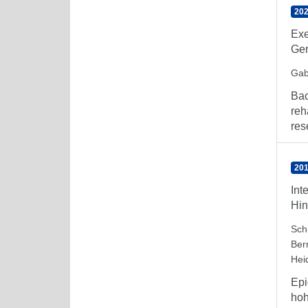
202
Exe
Ge
Gab
Bac
reh
res
201
Int
Hin
Sch
Ber
Hei
Epi
hoh