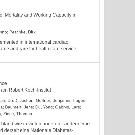
f Mortality and Working Capacity in
Enno
;
Peschke, Dirk
emented in international cardiac
carce and rare for health care service
ance
am Robert Koch-Institut
lph
;
Dreß, Jochen
;
Goffrier, Benjamin
;
Hagen,
sa
;
Baumert, Jens
;
Du, Yong
;
Gabrys, Lars
;
a
;
Ziese, Thomas
chland wie in vielen anderen Ländern eine
d derzeit eine Nationale Diabetes-