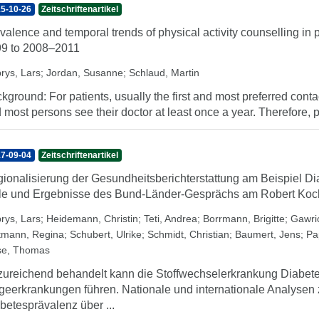
5-10-26
Zeitschriftenartikel
valence and temporal trends of physical activity counselling in
9 to 2008–2011
rys, Lars
;
Jordan, Susanne
;
Schlaud, Martin
kground: For patients, usually the first and most preferred contac
 most persons see their doctor at least once a year. Therefore, ph
7-09-04
Zeitschriftenartikel
ionalisierung der Gesundheitsberichterstattung am Beispiel Di
le und Ergebnisse des Bund-Länder-Gesprächs am Robert Koch-
rys, Lars
;
Heidemann, Christin
;
Teti, Andrea
;
Borrmann, Brigitte
;
Gawri
tmann, Regina
;
Schubert, Ulrike
;
Schmidt, Christian
;
Baumert, Jens
;
Pa
se, Thomas
ureichend behandelt kann die Stoffwechselerkrankung Diabet
geerkrankungen führen. Nationale und internationale Analysen z
betesprävalenz über ...