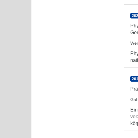
202
Phy
Ger
Wen
Phy
nat
201
Prä
Gab
Ein
vor
kör