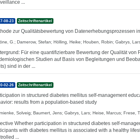
veillance ...
7-08-23
Zeitschriftenartikel
hode zur Qualitätsbewertung von Datenerhebungsprozessen in
öne, G.
;
Damerow, Stefan
;
Hölling, Heike
;
Houben, Robin
;
Gabrys, Lar
tergrund: Für eine quantifizierbare Bewertung der Qualität vo
demiologischen Studien auf Basis von Begleitungen und Beoba
ts) sind in der ...
0-02-26
Zeitschriftenartikel
ticipation in structured diabetes mellitus self-management educa
avior: results from a population-based study
mienke, Solveig
;
Baumert, Jens
;
Gabrys, Lars
;
Heise, Marcus
;
Frese, 
ective Whether participation in structured diabetes self-mana
ticipants with diabetes mellitus is associated with a healthy life
rolled ...