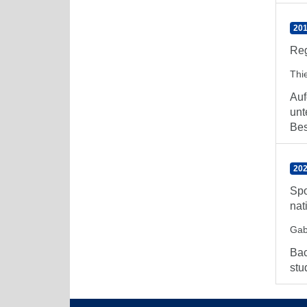
201
Reg
Thie
Auf
unt
Bes
202
Spo
nat
Gab
Bac
stu