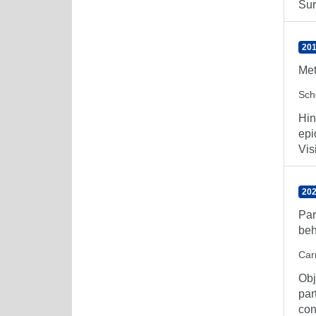
Sur
201
Met
Sch
Hin
epi
Visi
202
Par
beh
Car
Obj
par
cont