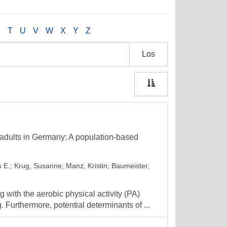
S
T
U
V
W
X
Y
Z
Los
g adults in Germany: A population-based
s E.
;
Krug, Susanne
;
Manz, Kristin
;
Baumeister,
 with the aerobic physical activity (PA)
Furthermore, potential determinants of ...