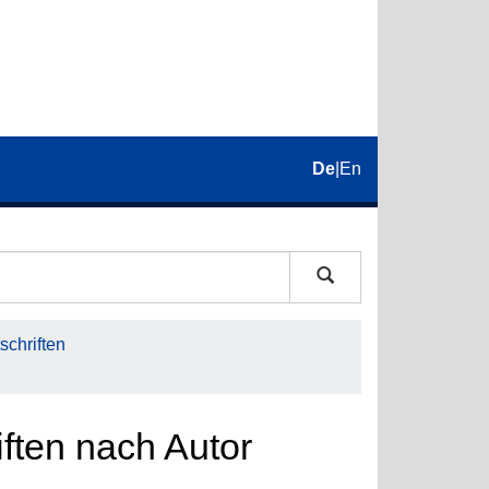
De
|
En
schriften
iften nach Autor