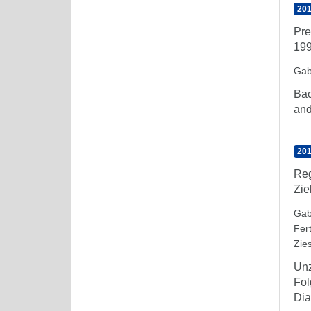
201
Pre
199
Gab
Bac
and
201
Reg
Zie
Gab
Fer
Zie
Unz
Fol
Dia