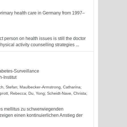
 primary health care in Germany from 1997–
t person on health issues is still the doctor
ysical activity counselling strategies ...
abetes-Surveillance
Institut
ch, Stefan
;
Maulbecker-Armstrong, Catharina
;
prott, Rebecca
;
Du, Yong
;
Scheidt-Nave, Christa
;
es mellitus zu schwerwiegenden
eigen einen kontinuierlichen Anstieg der