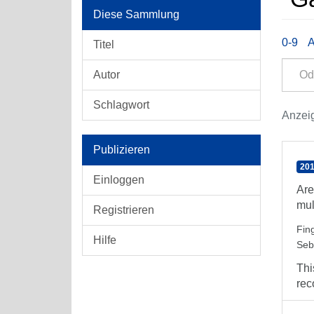
Diese Sammlung
0-9
Titel
Autor
Schlagwort
Anzeig
Publizieren
201
Einloggen
Are
mul
Registrieren
Fin
Hilfe
Seb
Thi
rec