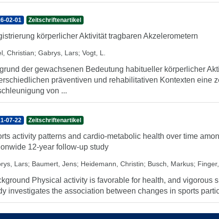
6-02-01
Zeitschriftenartikel
istrierung körperlicher Aktivität tragbaren Akzelerometern
l, Christian
;
Gabrys, Lars
;
Vogt, L.
grund der gewachsenen Bedeutung habitueller körperlicher Akti
erschiedlichen präventiven und rehabilitativen Kontexten eine z
chleunigung von ...
1-07-22
Zeitschriftenartikel
rts activity patterns and cardio-metabolic health over time amo
ionwide 12-year follow-up study
rys, Lars
;
Baumert, Jens
;
Heidemann, Christin
;
Busch, Markus
;
Finger
kground Physical activity is favorable for health, and vigorous spo
dy investigates the association between changes in sports partici