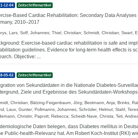
1-12-04
Zeitschriftenartikel
rcise-Based Cardiac Rehabilitation: Secondary Data Analyses o
rmany, 2010–2017
rys, Lars
;
Soff, Johannes
;
Thiel, Christian
;
Schmidt, Christian
;
Swart, 
kground: Exercise-based cardiac rehabilitation is safe and impl
abilitation guidelines. Evidence for long-term health effects is s
earch. Objective: ...
8-05-02
Zeitschriftenartikel
egration von Sekundärdaten in die Nationale Diabetes-Surveill
tergrund, Ziele und Ergebnisse des Sekundärdaten-Workshops 
midt, Christian
;
Bätzing-Feigenbaum, Jörg
;
Bestmann, Anja
;
Brinks, Ra
nd
;
Laux, Gunter
;
Pollmanns, Johannes
;
Schröder, Helmut
;
Stahl, Tere
demann, Christin
;
Paprott, Rebecca
;
Scheidt-Nave, Christa
;
Teti, Andre
demiologische Daten belegen, dass Diabetes mellitus in Deuts
e Public-health-Relevanz hat. Am Robert Koch-Institut (RKI) wir