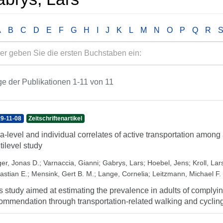
A
B
C
D
E
F
G
H
I
J
K
L
M
N
O
P
Q
R
e der Publikationen 1-11 von 11
9-11-08
Zeitschriftenartikel
a-level and individual correlates of active transportation amon
tilevel study
ger, Jonas D.
;
Varnaccia, Gianni
;
Gabrys, Lars
;
Hoebel, Jens
;
Kroll, Lar
astian E.
;
Mensink, Gert B. M.
;
Lange, Cornelia
;
Leitzmann, Michael F.
s study aimed at estimating the prevalence in adults of complying
ommendation through transportation-related walking and cycling. 