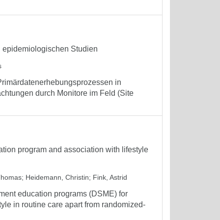
 epidemiologischen Studien
s
n Primärdatenerhebungsprozessen in
chtungen durch Monitore im Feld (Site
tion program and association with lifestyle
Thomas
;
Heidemann, Christin
;
Fink, Astrid
gement education programs (DSME) for
style in routine care apart from randomized-