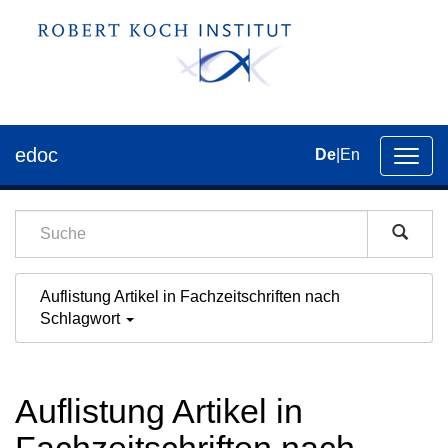
edoc
De
|
En
Umsch
der
Navig
Auflistung Artikel in Fachzeitschriften nach
Schlagwort
Auflistung Artikel in