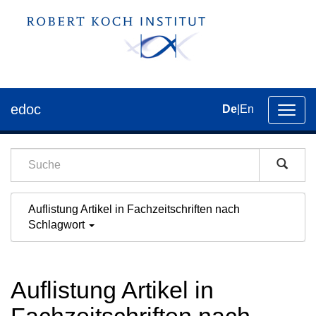
edoc
De
|
En
Umsch
der
Navig
Auflistung Artikel in Fachzeitschriften nach
Schlagwort
Auflistung Artikel in