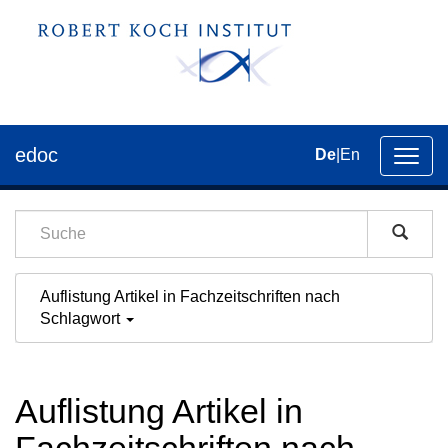
edoc
De
|
En
Umsch
der
Navig
Auflistung Artikel in Fachzeitschriften nach
Schlagwort
Auflistung Artikel in