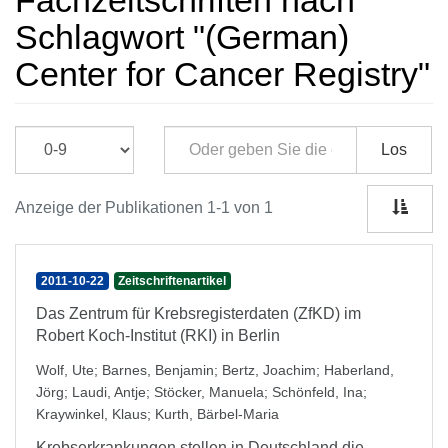
Fachzeitschriften nach
Schlagwort "(German)
Center for Cancer Registry"
Los
Anzeige der Publikationen 1-1 von 1
2011-10-22
Zeitschriftenartikel
Das Zentrum für Krebsregisterdaten (ZfKD) im
Robert Koch-Institut (RKI) in Berlin
Wolf, Ute
;
Barnes, Benjamin
;
Bertz, Joachim
;
Haberland,
Jörg
;
Laudi, Antje
;
Stöcker, Manuela
;
Schönfeld, Ina
;
Kraywinkel, Klaus
;
Kurth, Bärbel-Maria
Krebserkrankungen stellen in Deutschland die