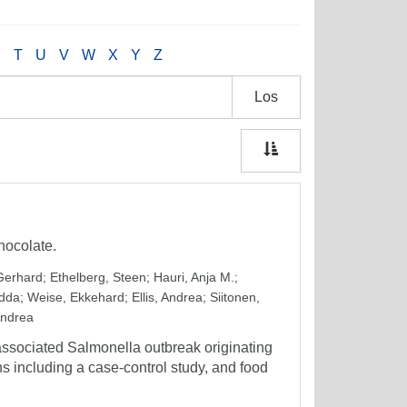
S
T
U
V
W
X
Y
Z
Los
hocolate.
 Gerhard
;
Ethelberg, Steen
;
Hauri, Anja M.
;
Edda
;
Weise, Ekkehard
;
Ellis, Andrea
;
Siitonen,
ndrea
associated Salmonella outbreak originating
 including a case-control study, and food