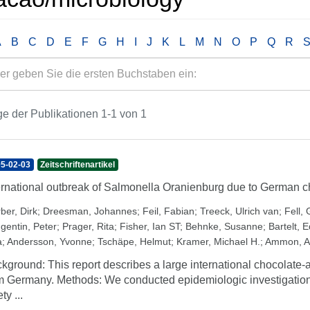
A
B
C
D
E
F
G
H
I
J
K
L
M
N
O
P
Q
R
e der Publikationen 1-1 von 1
5-02-03
Zeitschriftenartikel
ernational outbreak of Salmonella Oranienburg due to German c
ber, Dirk
;
Dreesman, Johannes
;
Feil, Fabian
;
Treeck, Ulrich van
;
Fell,
gentin, Peter
;
Prager, Rita
;
Fisher, Ian ST
;
Behnke, Susanne
;
Bartelt, 
a
;
Andersson, Yvonne
;
Tschäpe, Helmut
;
Kramer, Michael H.
;
Ammon, A
kground: This report describes a large international chocolate-
m Germany. Methods: We conducted epidemiologic investigations
ty ...