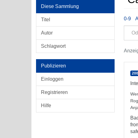
Diese Sammlung
0-9
Titel
Autor
Schlagwort
Anzeig
Publizieren
200
Einloggen
Int
Registrieren
Wer
Rog
Hilfe
Anj
Bac
fro
safe