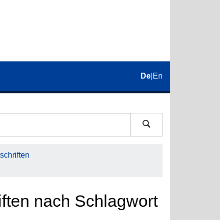
De
|
En
schriften
riften nach Schlagwort