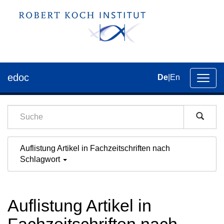
edoc
De
|
En
Umsch
der
Navig
Auflistung Artikel in Fachzeitschriften nach
Schlagwort
Auflistung Artikel in