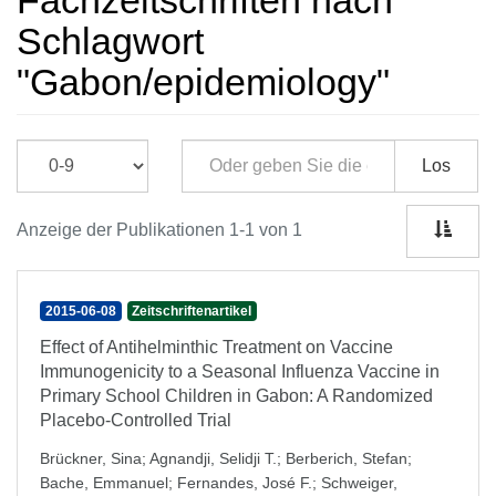
Fachzeitschriften nach
Schlagwort
"Gabon/epidemiology"
Los
Anzeige der Publikationen 1-1 von 1
2015-06-08
Zeitschriftenartikel
Effect of Antihelminthic Treatment on Vaccine
Immunogenicity to a Seasonal Influenza Vaccine in
Primary School Children in Gabon: A Randomized
Placebo-Controlled Trial
Brückner, Sina
;
Agnandji, Selidji T.
;
Berberich, Stefan
;
Bache, Emmanuel
;
Fernandes, José F.
;
Schweiger,