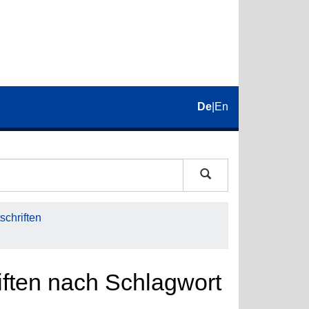
De
|
En
schriften
riften nach Schlagwort