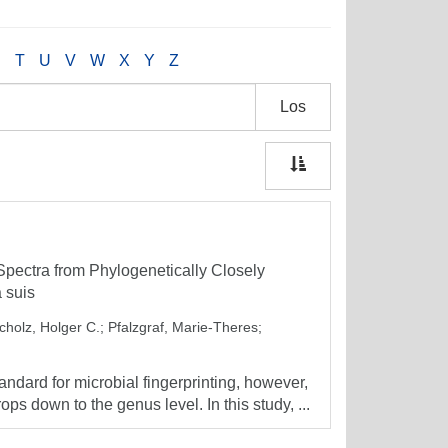
S
T
U
V
W
X
Y
Z
Los
pectra from Phylogenetically Closely
 suis
cholz, Holger C.
;
Pfalzgraf, Marie-Theres
;
dard for microbial fingerprinting, however,
ps down to the genus level. In this study, ...