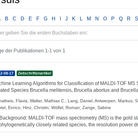
A
B
C
D
E
F
G
H
I
J
K
L
M
N
O
P
Q
R
e der Publikationen 1-1 von 1
2-08-17
Zeitschriftenartikel
hine Learning Algorithms for Classification of MALDI-TOF MS S
ated Species Brucella melitensis, Brucella abortus and Brucella
atheis, Flavia
;
Walter, Mathias C.
;
Lang, Daniel
;
Antwerpen, Markus
;
S
tel, Enrico
;
Hinz, Christin
;
Wölfel, Roman
;
Zange, Sabine
 Background: MALDI-TOF mass spectrometry (MS) is the gold stan
 phylogenetically closely related species, the resolution power dro