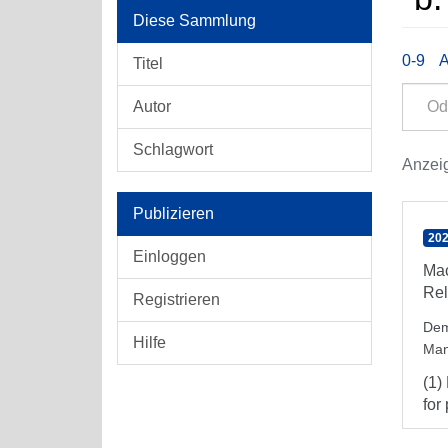
Diese Sammlung
0-9
Titel
Autor
Schlagwort
Anzeig
Publizieren
202
Einloggen
Mac
Rel
Registrieren
Dem
Hilfe
Man
(1)
for