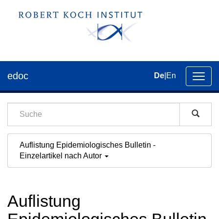
edoc
De
|
En
Umsch
der
Navig
Auflistung Epidemiologisches Bulletin -
Einzelartikel nach Autor
Auflistung