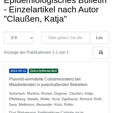
Epidemiologisches Bulletin
- Einzelartikel nach Autor
"Claußen, Katja"
Los
Anzeige der Publikationen 1-1 von 1
2023-05-11
Zeitschriftenartikel
Plasmid-vermittelte Colistinresistenz bei
Mitarbeitenden in putenhaltenden Betrieben
Scharlach, Martina
;
Rocker, Dagmar
;
Claußen, Katja
;
Effelsberg, Natalie
;
Müller, Ilona
;
Egelkamp, Richard
;
Roth,
Sara
;
Mellmann, Alexander
;
Köck, Robin
Das Polymyxin-Antibiotikum Colistin ist in