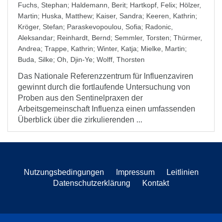
Fuchs, Stephan
;
Haldemann, Berit
;
Hartkopf, Felix
;
Hölzer,
Martin
;
Huska, Matthew
;
Kaiser, Sandra
;
Keeren, Kathrin
;
Kröger, Stefan
;
Paraskevopoulou, Sofia
;
Radonic,
Aleksandar
;
Reinhardt, Bernd
;
Semmler, Torsten
;
Thürmer,
Andrea
;
Trappe, Kathrin
;
Winter, Katja
;
Mielke, Martin
;
Buda, Silke
;
Oh, Djin-Ye
;
Wolff, Thorsten
Das Nationale Referenzzentrum für Influenzaviren
gewinnt durch die fortlaufende Untersuchung von
Proben aus den Sentinelpraxen der
Arbeitsgemeinschaft Influenza einen umfassenden
Überblick über die zirkulierenden ...
Nutzungsbedingungen
Impressum
Leitlinien
Datenschutzerklärung
Kontakt