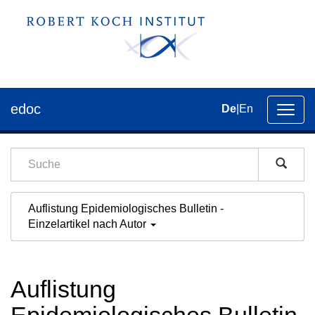
edoc
De
|
En
Umsch
der
Navig
Auflistung Epidemiologisches Bulletin -
Einzelartikel nach Autor
Auflistung