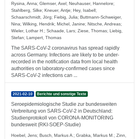
Rysina, Anna
;
Glemser, Axel
;
Neuhauser, Hannelore
;
Stahlberg, Silke
;
Kneuer, Antje
;
Hey, Isabell
;
Schaarschmidt, Jörg
;
Fiebig, Julia
;
Buttmann-Schweiger,
Nina
;
Wilking, Hendrik
;
Michel, Janine
;
Nitsche, Andreas
;
Wieler, Lothar H.
;
Schaade, Lars
;
Ziese, Thomas
;
Liebig,
Stefan
;
Lampert, Thomas
The SARS-CoV-2 coronavirus has spread rapidly
across Germany. Infections are likely to be under-
recorded in the notification data from local health
authorities on laboratory-confirmed cases since
SARS-CoV-2 infections can ...
2021-02-10
Berichte und sonstige Texte
Seroepidemiologische Studie zur bundesweiten
Verbreitung von SARS-CoV-2 in Deutschland:
Studienprotokoll von CORONA-MONITORING
bundesweit (RKI-SOEP-Studie)
Hoebel, Jens
;
Busch, Markus A.
;
Grabka, Markus M.
;
Zinn,