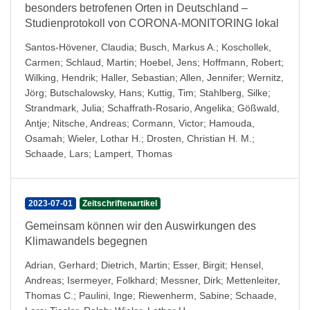
besonders betrofenen Orten in Deutschland –
Studienprotokoll von CORONA-MONITORING lokal
Santos-Hövener, Claudia
;
Busch, Markus A.
;
Koschollek,
Carmen
;
Schlaud, Martin
;
Hoebel, Jens
;
Hoffmann, Robert
;
Wilking, Hendrik
;
Haller, Sebastian
;
Allen, Jennifer
;
Wernitz,
Jörg
;
Butschalowsky, Hans
;
Kuttig, Tim
;
Stahlberg, Silke
;
Strandmark, Julia
;
Schaffrath-Rosario, Angelika
;
Gößwald,
Antje
;
Nitsche, Andreas
;
Cormann, Victor
;
Hamouda,
Osamah
;
Wieler, Lothar H.
;
Drosten, Christian H. M.
;
Schaade, Lars
;
Lampert, Thomas
2023-07-01
Zeitschriftenartikel
Gemeinsam können wir den Auswirkungen des
Klimawandels begegnen
Adrian, Gerhard
;
Dietrich, Martin
;
Esser, Birgit
;
Hensel,
Andreas
;
Isermeyer, Folkhard
;
Messner, Dirk
;
Mettenleiter,
Thomas C.
;
Paulini, Inge
;
Riewenherm, Sabine
;
Schaade,