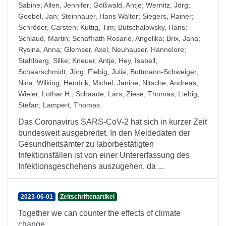
Sabine
;
Allen, Jennifer
;
Gößwald, Antje
;
Wernitz, Jörg
;
Goebel, Jan
;
Steinhauer, Hans Walter
;
Siegers, Rainer
;
Schröder, Carsten
;
Kuttig, Tim
;
Butschalowsky, Hans
;
Schlaud, Martin
;
Schaffrath Rosario, Angelika
;
Brix, Jana
;
Rysina, Anna
;
Glemser, Axel
;
Neuhauser, Hannelore
;
Stahlberg, Silke
;
Kneuer, Antje
;
Hey, Isabell
;
Schaarschmidt, Jörg
;
Fiebig, Julia
;
Buttmann-Schweiger,
Nina
;
Wilking, Hendrik
;
Michel, Janine
;
Nitsche, Andreas
;
Wieler, Lothar H.
;
Schaade, Lars
;
Ziese, Thomas
;
Liebig,
Stefan
;
Lampert, Thomas
Das Coronavirus SARS-CoV-2 hat sich in kurzer Zeit
bundesweit ausgebreitet. In den Meldedaten der
Gesundheitsämter zu laborbestätigten
Infektionsfällen ist von einer Untererfassung des
Infektionsgeschehens auszugehen, da ...
2023-06-01
Zeitschriftenartikel
Together we can counter the effects of climate
change