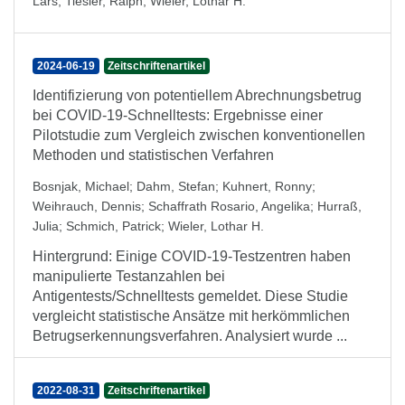
Lars
;
Tiesler, Ralph
;
Wieler, Lothar H.
2024-06-19
Zeitschriftenartikel
Identifizierung von potentiellem Abrechnungsbetrug
bei COVID-19-Schnelltests: Ergebnisse einer
Pilotstudie zum Vergleich zwischen konventionellen
Methoden und statistischen Verfahren
Bosnjak, Michael
;
Dahm, Stefan
;
Kuhnert, Ronny
;
Weihrauch, Dennis
;
Schaffrath Rosario, Angelika
;
Hurraß,
Julia
;
Schmich, Patrick
;
Wieler, Lothar H.
Hintergrund: Einige COVID-19-Testzentren haben
manipulierte Testanzahlen bei
Antigentests/Schnelltests gemeldet. Diese Studie
vergleicht statistische Ansätze mit herkömmlichen
Betrugserkennungsverfahren. Analysiert wurde ...
2022-08-31
Zeitschriftenartikel