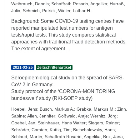
Weihrauch, Dennis
;
Schaffrath Rosario, Angelika
;
Hurraß,
Julia
;
Schmich, Patrick
;
Wieler, Lothar H.
Background: Some COVID-19 testing centres have
reported manipulated test numbers for antigen
tests/rapid tests. This study compares statistical
approaches with traditional fraud detection methods.
The extent of agreement ...
2021-03-25
Zeitschriftenartikel
Seroepidemiological study on the spread of SARS-
CoV-2 in Germany:
Study protocol of the ‘CORONA-MONITORING
bundesweit’ study (RKI-SOEP study)
Hoebel, Jens
;
Busch, Markus A.
;
Grabka, Markus M.
;
Zinn,
Sabine
;
Allen, Jennifer
;
Gößwald, Antje
;
Wernitz, Jörg
;
Goebel, Jan
;
Steinhauer, Hans Walter
;
Siegers, Rainer
;
Schröder, Carsten
;
Kuttig, Tim
;
Butschalowsky, Hans
;
Schlaud, Martin
;
Schaffrath Rosario, Angelika
;
Brix, Jana
;