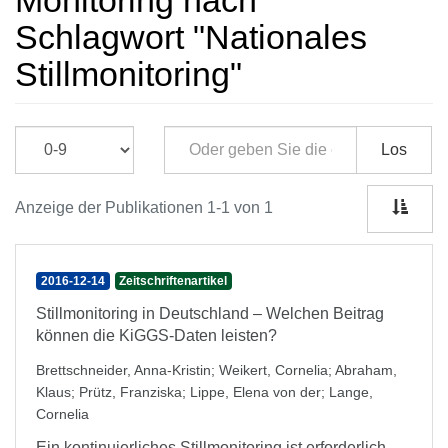
Monitoring nach
Schlagwort "Nationales
Stillmonitoring"
Los
Anzeige der Publikationen 1-1 von 1
2016-12-14
Zeitschriftenartikel
Stillmonitoring in Deutschland – Welchen Beitrag
können die KiGGS-Daten leisten?
Brettschneider, Anna-Kristin
;
Weikert, Cornelia
;
Abraham,
Klaus
;
Prütz, Franziska
;
Lippe, Elena von der
;
Lange,
Cornelia
Ein kontinuierliches Stillmonitoring ist erforderlich,