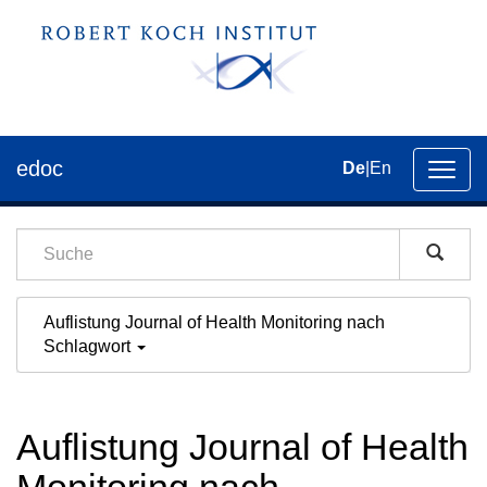
edoc
De
|
En
Umsch
der
Navig
Auflistung Journal of Health Monitoring nach
Schlagwort
Auflistung Journal of Health