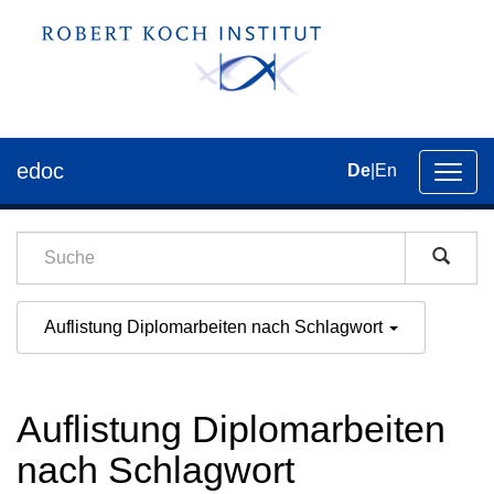
edoc
De
|
En
Umsch
der
Navig
Auflistung Diplomarbeiten nach Schlagwort
Auflistung Diplomarbeiten
nach Schlagwort