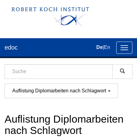
edoc
De
|
En
Umsch
der
Navig
Auflistung Diplomarbeiten nach Schlagwort
Auflistung Diplomarbeiten
nach Schlagwort