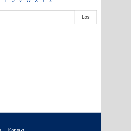
S
T
U
V
W
X
Y
Z
Los
g
Kontakt