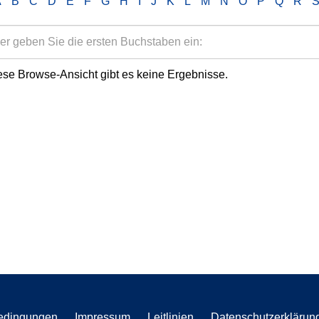
A
B
C
D
E
F
G
H
I
J
K
L
M
N
O
P
Q
R
ese Browse-Ansicht gibt es keine Ergebnisse.
edingungen
Impressum
Leitlinien
Datenschutzerklärun