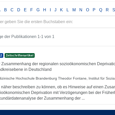
A
B
C
D
E
F
G
H
I
J
K
L
M
N
O
P
Q
R
e der Publikationen 1-1 von 1
22
Zeitschriftenartikel
 Zusammenhang der regionalen sozioökonomischen Deprivatio
dkreisebene in Deutschland
izinische Hochschule Brandenburg Theodor Fontane, Institut für Sozia
näher beschreiben zu können, ob es Hinweise auf einen Zus
ioökonomischen Deprivation mit Verzögerungen bei der Früherke
undärdatenanalyse der Zusammenhang der ...