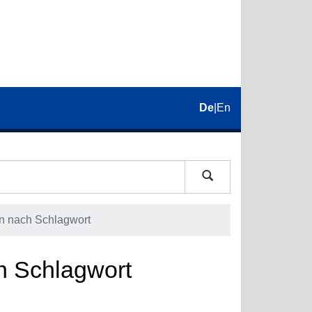
De
|
En
n nach Schlagwort
h Schlagwort