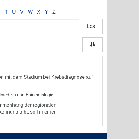
S
T
U
V
W
X
Y
Z
Los
n mit dem Stadium bei Krebsdiagnose auf
lmedizin und Epidemiologie
ammenhang der regionalen
nnung gibt, soll in einer