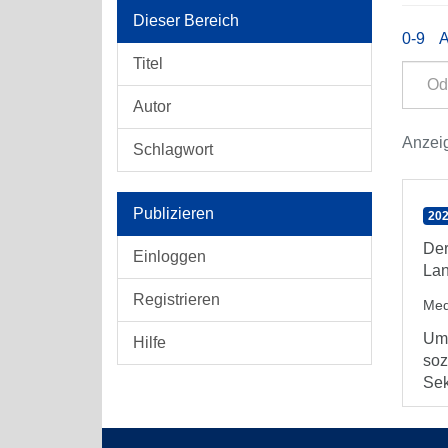
Dieser Bereich
0-9
Titel
Autor
Anzeig
Schlagwort
Publizieren
20
Der
Einloggen
Lan
Registrieren
Med
Um 
Hilfe
soz
Sek