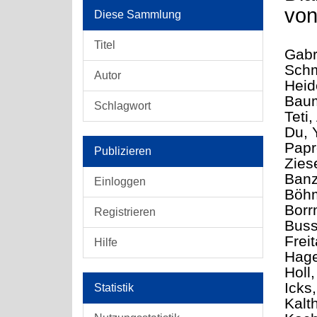
von
Diese Sammlung
Titel
Gabr
Schm
Autor
Heid
Baum
Schlagwort
Teti
Du, 
Papr
Publizieren
Zies
Banz
Einloggen
Böhm
Borr
Registrieren
Buss
Frei
Hilfe
Hage
Holl
Icks
Statistik
Kalt