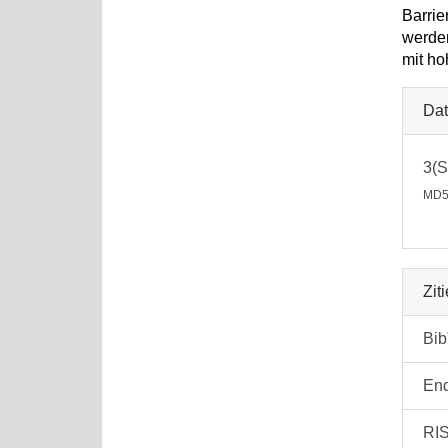
Barri
werden
mit ho
Dat
3(S
MD5
Zit
Bi
En
RI