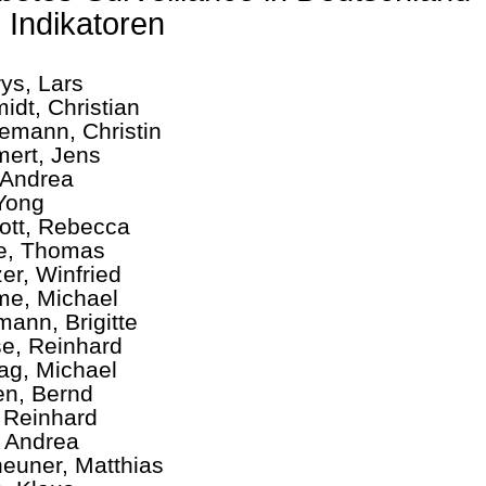
 Indikatoren
ys, Lars
idt, Christian
emann, Christin
ert, Jens
, Andrea
Yong
ott, Rebecca
e, Thomas
er, Winfried
e, Michael
mann, Brigitte
e, Reinhard
tag, Michael
n, Bernd
, Reinhard
, Andrea
heuner, Matthias