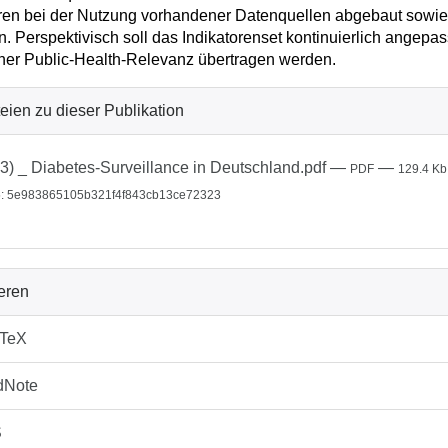
eren bei der Nutzung vorhandener Datenquellen abgebaut sowi
. Perspektivisch soll das Indikatorenset kontinuierlich angepa
her Public-Health-Relevanz übertragen werden.
eien zu dieser Publikation
3) _ Diabetes-Surveillance in Deutschland.pdf
—
—
PDF
129.4 Kb
: 5e983865105b321f4f843cb13ce72323
ieren
bTeX
dNote
S