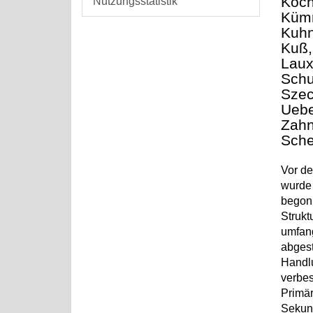
Koch
Nutzungsstatistik
Kümm
Kuhn
Kuß,
Laux
Schu
Szec
Uebel
Zahn
Sche
Vor de
wurde 
begonn
Strukt
umfang
abgest
Handlu
verbes
Primär
Sekund