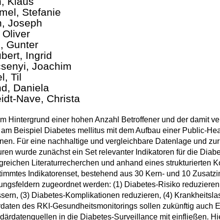
, Klaus
el, Stefanie
, Joseph
 Oliver
, Gunter
bert, Ingrid
senyi, Joachim
, Til
d, Daniela
idt-Nave, Christa
m Hintergrund einer hohen Anzahl Betroffener und der damit 
am Beispiel Diabetes mellitus mit dem Aufbau einer Public-Heal
en. Für eine nachhaltige und vergleichbare Datenlage und zur E
uren wurde zunächst ein Set relevanter Indikatoren für die Diabe
reichen Literaturrecherchen und anhand eines strukturierten 
immtes Indikatorenset, bestehend aus 30 Kern- und 10 Zusatzi
ngsfeldern zugeordnet werden: (1) Diabetes-Risiko reduziere
sern, (3) Diabetes-Komplikationen reduzieren, (4) Krankheitsl
daten des RKI-Gesundheitsmonitorings sollen zukünftig auch 
ärdatenquellen in die Diabetes-Surveillance mit einfließen. H