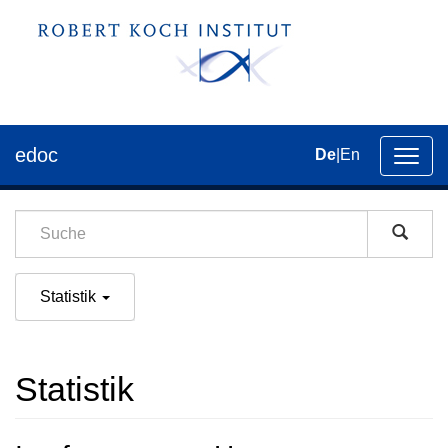
edoc
De
|
En
Umsch
der
Navig
Statistik
Statistik