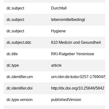
dc.subject
Durchfall
dc.subject
lebensmittelbedingt
dc.subject
Hygiene
dc.subject.ddc
610 Medizin und Gesundheit
dc.title
RKI-Ratgeber Yersiniose
dc.type
article
dc.identifier.urn
urn:nbn:de:kobv:0257-176904/58
dc.identifier.doi
http://dx.doi.org/10.25646/5842
dc.type.version
publishedVersion