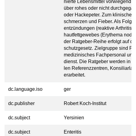
nierte Le­bens­mittel vor­wie­gend tie
über rohes oder nicht durch­ge­gar
oder Hacke­peter. Zum kli­ni­schen 
schmer­zen und Fieber. Als Folge
ent­zün­dungen (reak­tive Arthri­ti
haut­fett­ge­webes (Ery­thema nodo
der Ratgeber-Reihe erfolgt auf der
schutz­gesetz. Ziel­gruppe sind Fac
medi­zi­nisches Fach­per­sonal und 
dienst. Die Rat­geber werden in Zu
len Refe­renz­zentren, Kon­siliar­la­
er­ar­beitet.
dc.language.iso
ger
dc.publisher
Robert Koch-Institut
dc.subject
Yersinien
dc.subject
Enteritis