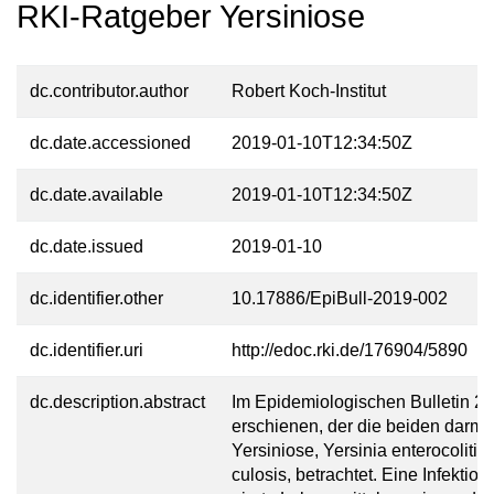
RKI-Ratgeber Yersiniose
dc.contributor.author
Robert Koch-Institut
dc.date.accessioned
2019-01-10T12:34:50Z
dc.date.available
2019-01-10T12:34:50Z
dc.date.issued
2019-01-10
dc.identifier.other
10.17886/EpiBull-2019-002
dc.identifier.uri
http://edoc.rki.de/176904/5890
dc.description.abstract
Im Epidemio­lo­gischen Bulletin 2
erschienen, der die beiden darm­p
Yersiniose, Yersinia entero­coliti
culosis, betrachtet. Eine In­fek­tio