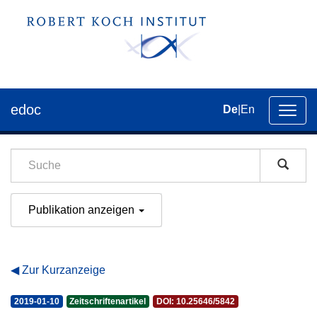
edoc
De
|
En
Umsch
der
Navig
Publikation anzeigen
Zur Kurzanzeige
2019-01-10
Zeitschriftenartikel
DOI: 10.25646/5842