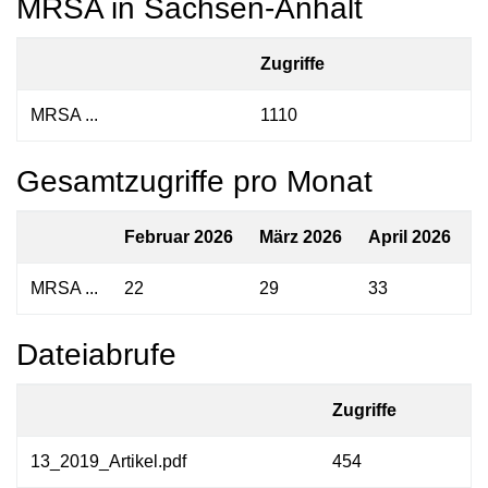
MRSA in Sachsen-Anhalt
Zugriffe
MRSA ...
1110
Gesamtzugriffe pro Monat
Februar 2026
März 2026
April 2026
M
MRSA ...
22
29
33
2
Dateiabrufe
Zugriffe
13_2019_Artikel.pdf
454