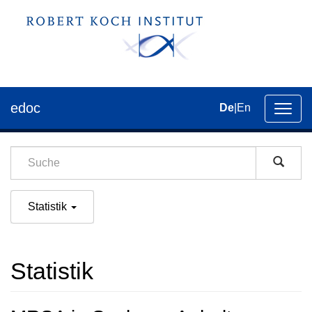
edoc
De
|
En
Umsch
der
Navig
Statistik
Statistik