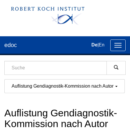
edoc
De
|
En
Umsch
der
Navig
Auflistung Gendiagnostik-Kommission nach Autor
Auflistung Gendiagnostik-
Kommission nach Autor