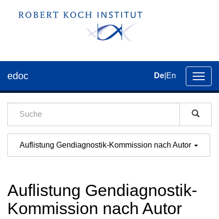
edoc
De
|
En
Umsch
der
Navig
Auflistung Gendiagnostik-Kommission nach Autor
Auflistung Gendiagnostik-
Kommission nach Autor