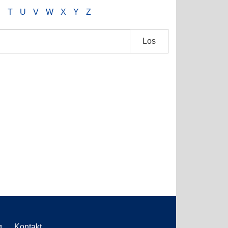
S
T
U
V
W
X
Y
Z
Los
g
Kontakt