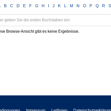
A
B
C
D
E
F
G
H
I
J
K
L
M
N
O
P
Q
R
ese Browse-Ansicht gibt es keine Ergebnisse.
edingungen
Impressum
Leitlinien
Datenschutzerklärun