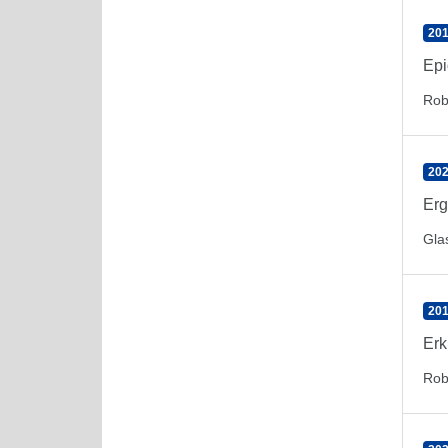
201
Epi
Rob
202
Erg
Gla
201
Erk
Rob