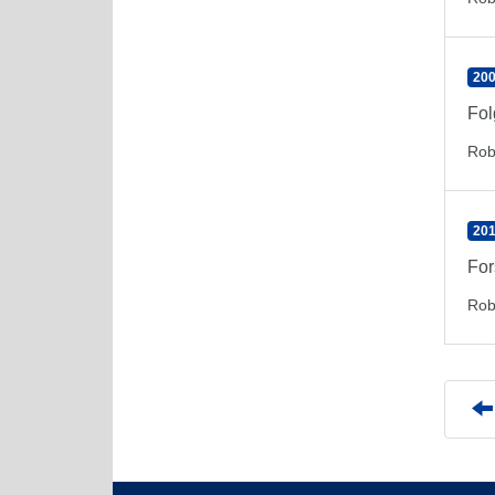
200
Fol
Rob
201
For
Rob