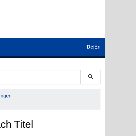
De
|
En
ungen
ch Titel