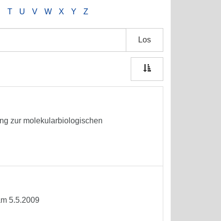
S
T
U
V
W
X
Y
Z
Los
ung zur molekularbiologischen
am 5.5.2009