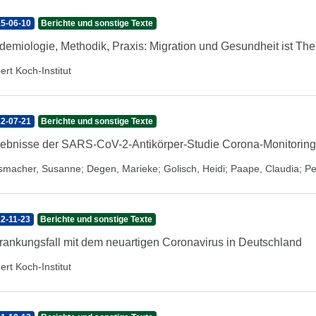
5-06-10
Berichte und sonstige Texte
demiologie, Methodik, Praxis: Migration und Gesundheit ist T
ert Koch-Institut
2-07-21
Berichte und sonstige Texte
ebnisse der SARS-CoV-2-Antikörper-Studie Corona-Monitoring
smacher, Susanne
;
Degen, Marieke
;
Golisch, Heidi
;
Paape, Claudia
;
Pe
2-11-23
Berichte und sonstige Texte
rankungsfall mit dem neuartigen Coronavirus in Deutschland
ert Koch-Institut