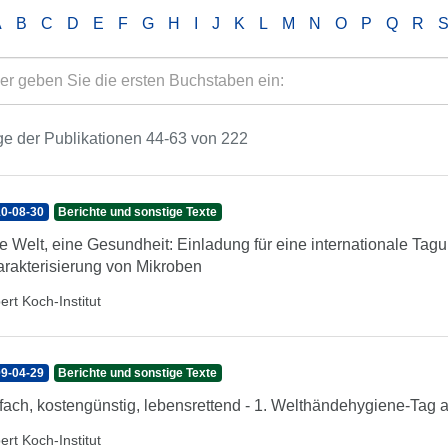
A
B
C
D
E
F
G
H
I
J
K
L
M
N
O
P
Q
R
e der Publikationen 44-63 von 222
0-08-30
Berichte und sonstige Texte
e Welt, eine Gesundheit: Einladung für eine internationale Tag
rakterisierung von Mikroben
ert Koch-Institut
9-04-29
Berichte und sonstige Texte
fach, kostengünstig, lebensrettend - 1. Welthändehygiene-Tag 
ert Koch-Institut