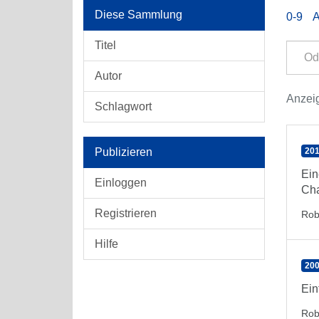
Diese Sammlung
0-9
Titel
Autor
Anzeig
Schlagwort
Publizieren
201
Ein
Einloggen
Cha
Registrieren
Rob
Hilfe
200
Ein
Rob