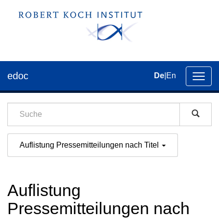
edoc
De
|
En
Umsch
der
Navig
Auflistung Pressemitteilungen nach Titel
Auflistung
Pressemitteilungen nach