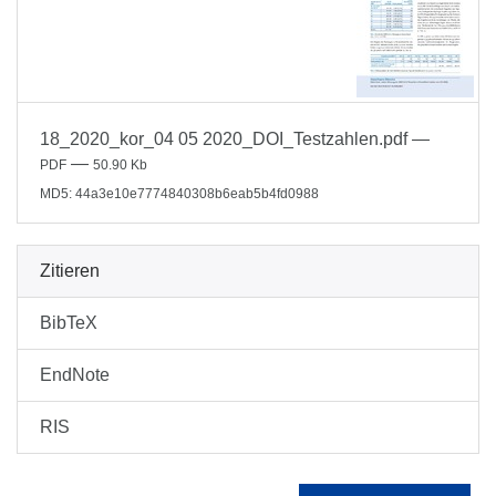
18_2020_kor_04 05 2020_DOI_Testzahlen.pdf
—
—
PDF
50.90 Kb
MD5: 44a3e10e7774840308b6eab5b4fd0988
Zitieren
BibTeX
EndNote
RIS