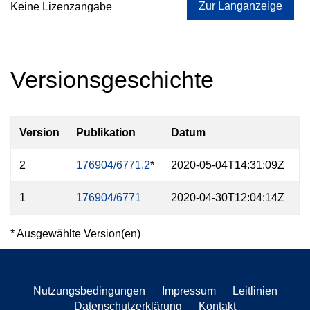
Zur Langanzeige
Keine Lizenzangabe
Versionsgeschichte
Version
Publikation
Datum
Z
2
176904/6771.2
*
2020-05-04T14:31:09Z
1
176904/6771
2020-04-30T12:04:14Z
* Ausgewählte Version(en)
Nutzungsbedingungen
Impressum
Leitlinien
Datenschutzerklärung
Kontakt