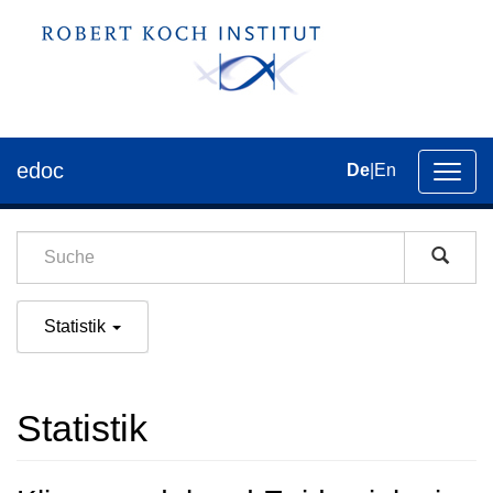
edoc
De
|
En
Umsch
der
Navig
Statistik
Statistik