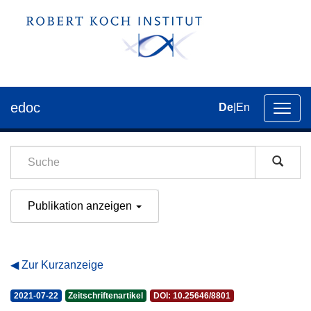
edoc
De
|
En
Umsch
der
Navig
Publikation anzeigen
Zur Kurzanzeige
2021-07-22
Zeitschriftenartikel
DOI: 10.25646/8801