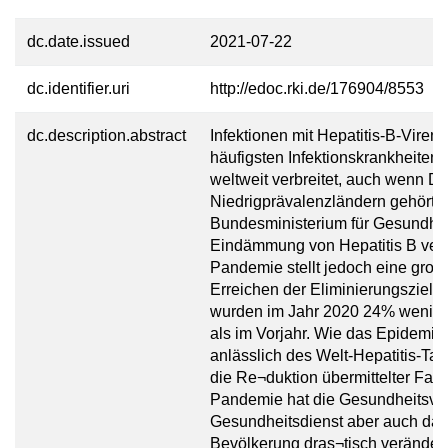
dc.date.issued
2021-07-22
dc.identifier.uri
http://edoc.rki.de/176904/8553
dc.description.abstract
Infektionen mit Hepatitis-B-Vire
häufigsten Infektionskrankheiten w
weltweit verbreitet, auch wenn D
Niedrigprävalenzländern gehört.
Bundesministerium für Gesundhei
Eindämmung von Hepatitis B veröf
Pandemie stellt jedoch eine gro
Erreichen der Eliminierungsziele 
wurden im Jahr 2020 24% weniger
als im Vorjahr. Wie das Epidemio
anlässlich des Welt-Hepatitis-Tag
die Re¬duktion übermittelter Fall
Pandemie hat die Gesundheitsver
Gesundheitsdienst aber auch das
Bevölkerung dras¬tisch verändert