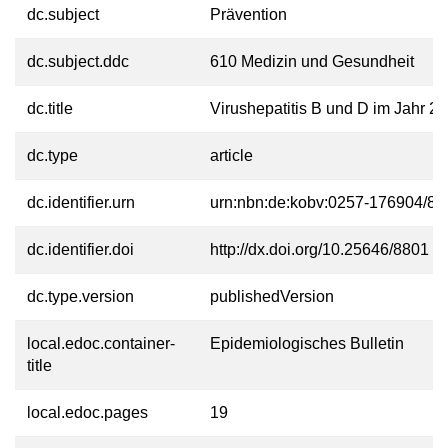
dc.subject
Prävention
dc.subject.ddc
610 Medizin und Gesundheit
dc.title
Virushepatitis B und D im Jahr 2
dc.type
article
dc.identifier.urn
urn:nbn:de:kobv:0257-176904/85
dc.identifier.doi
http://dx.doi.org/10.25646/8801
dc.type.version
publishedVersion
local.edoc.container-
Epidemiologisches Bulletin
title
local.edoc.pages
19