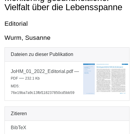
Vielfalt über die Lebensspanne
Editorial
Wurm, Susanne
Dateien zu dieser Publikation
JoHM_01_2022_Editorial.pdf
—
—
PDF
232.1 Kb
MD5:
76e19ba7a9c13fbf118237850cd5bb59
Zitieren
BibTeX