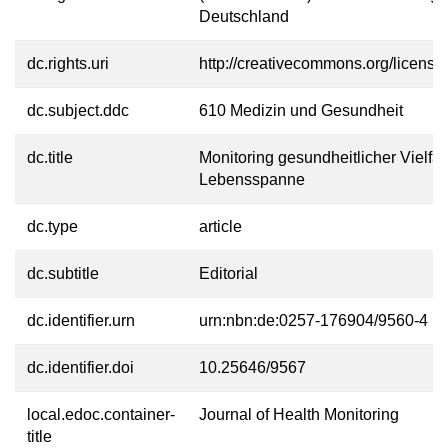
Deutschland
dc.rights.uri
http://creativecommons.org/licenses
dc.subject.ddc
610 Medizin und Gesundheit
dc.title
Monitoring gesundheitlicher Vielfal
Lebensspanne
dc.type
article
dc.subtitle
Editorial
dc.identifier.urn
urn:nbn:de:0257-176904/9560-4
dc.identifier.doi
10.25646/9567
local.edoc.container-
Journal of Health Monitoring
title