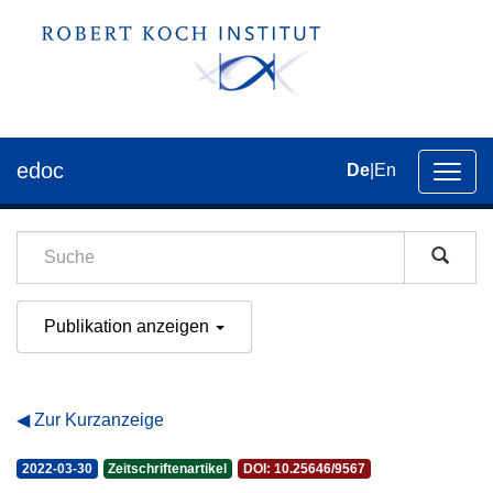
edoc
De
|
En
Umsch
der
Navig
Publikation anzeigen
Zur Kurzanzeige
2022-03-30
Zeitschriftenartikel
DOI: 10.25646/9567