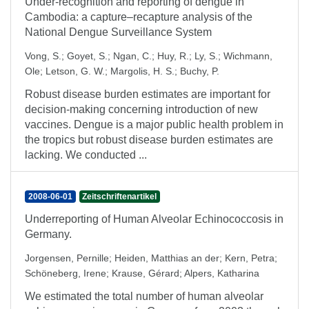
Under-recognition and reporting of dengue in
Cambodia: a capture–recapture analysis of the
National Dengue Surveillance System
Vong, S.
;
Goyet, S.
;
Ngan, C.
;
Huy, R.
;
Ly, S.
;
Wichmann,
Ole
;
Letson, G. W.
;
Margolis, H. S.
;
Buchy, P.
Robust disease burden estimates are important for
decision-making concerning introduction of new
vaccines. Dengue is a major public health problem in
the tropics but robust disease burden estimates are
lacking. We conducted ...
2008-06-01
Zeitschriftenartikel
Underreporting of Human Alveolar Echinococcosis in
Germany.
Jorgensen, Pernille
;
Heiden, Matthias an der
;
Kern, Petra
;
Schöneberg, Irene
;
Krause, Gérard
;
Alpers, Katharina
We estimated the total number of human alveolar