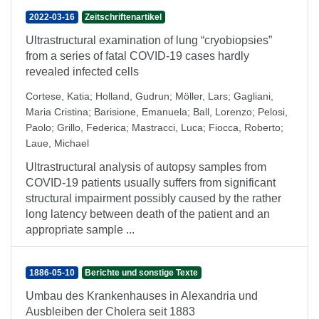
2022-03-16
Zeitschriftenartikel
Ultrastructural examination of lung “cryobiopsies”
from a series of fatal COVID-19 cases hardly
revealed infected cells
Cortese, Katia
;
Holland, Gudrun
;
Möller, Lars
;
Gagliani,
Maria Cristina
;
Barisione, Emanuela
;
Ball, Lorenzo
;
Pelosi,
Paolo
;
Grillo, Federica
;
Mastracci, Luca
;
Fiocca, Roberto
;
Laue, Michael
Ultrastructural analysis of autopsy samples from
COVID-19 patients usually suffers from significant
structural impairment possibly caused by the rather
long latency between death of the patient and an
appropriate sample ...
1886-05-10
Berichte und sonstige Texte
Umbau des Krankenhauses in Alexandria und
Ausbleiben der Cholera seit 1883