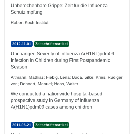
Unberechenbare Grippe: Zeit für die Influenza-
Schutzimpfung
Robert Koch-Institut
2012-11-01
Zeitschriftenartikel
Unchanged Severity of Influenza A(H1N1)pdm09
Infection in Children during First Postpandemic
Season
Altmann, Mathias
;
Fiebig, Lena
;
Buda, Silke
;
Kries, Rüdiger
von
;
Dehnert, Manuel
;
Haas, Walter
We conducted a nationwide hospital-based
prospective study in Germany of influenza
A(H1N1)pdm09 cases among children
2011-06-21
Zeitschriftenartikel