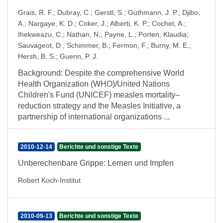
Grais, R. F.
;
Dubray, C.
;
Gerstl, S.
;
Guthmann, J. P.
;
Djibo,
A.
;
Nargaye, K. D.
;
Coker, J.
;
Alberti, K. P.
;
Cochet, A.
;
Ihekweazu, C.
;
Nathan, N.
;
Payne, L.
;
Porten, Klaudia
;
Sauvageot, D.
;
Schimmer, B.
;
Fermon, F.
;
Burny, M. E.
;
Hersh, B. S.
;
Guerin, P. J.
Background: Despite the comprehensive World
Health Organization (WHO)/United Nations
Children's Fund (UNICEF) measles mortality–
reduction strategy and the Measles Initiative, a
partnership of international organizations ...
2010-12-14
Berichte und sonstige Texte
Unberechenbare Grippe: Lernen und Impfen
Robert Koch-Institut
2010-09-13
Berichte und sonstige Texte