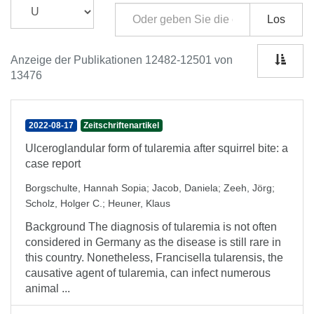
Los
Anzeige der Publikationen 12482-12501 von
13476
2022-08-17
Zeitschriftenartikel
Ulceroglandular form of tularemia after squirrel bite: a
case report
Borgschulte, Hannah Sopia
;
Jacob, Daniela
;
Zeeh, Jörg
;
Scholz, Holger C.
;
Heuner, Klaus
Background The diagnosis of tularemia is not often
considered in Germany as the disease is still rare in
this country. Nonetheless, Francisella tularensis, the
causative agent of tularemia, can infect numerous
animal ...