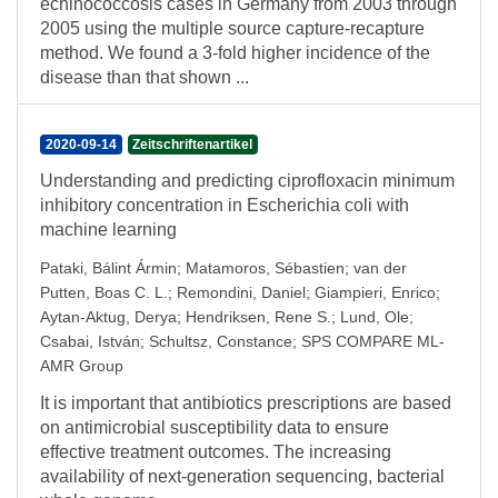
echinococcosis cases in Germany from 2003 through
2005 using the multiple source capture-recapture
method. We found a 3-fold higher incidence of the
disease than that shown ...
2020-09-14
Zeitschriftenartikel
Understanding and predicting ciprofloxacin minimum
inhibitory concentration in Escherichia coli with
machine learning
Pataki, Bálint Ármin
;
Matamoros, Sébastien
;
van der
Putten, Boas C. L.
;
Remondini, Daniel
;
Giampieri, Enrico
;
Aytan-Aktug, Derya
;
Hendriksen, Rene S.
;
Lund, Ole
;
Csabai, István
;
Schultsz, Constance
;
SPS COMPARE ML-
AMR Group
It is important that antibiotics prescriptions are based
on antimicrobial susceptibility data to ensure
effective treatment outcomes. The increasing
availability of next-generation sequencing, bacterial