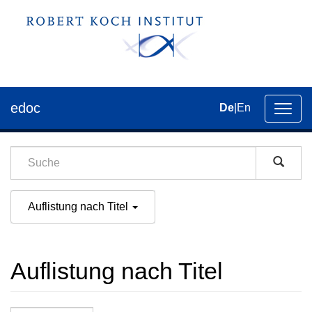
edoc
De
|
En
Umsch
der
Navig
Auflistung nach Titel
Auflistung nach Titel