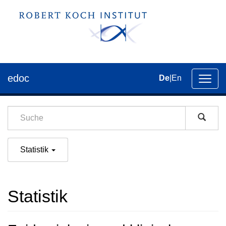
edoc
De
|
En
Umsch
der
Navig
Statistik
Statistik