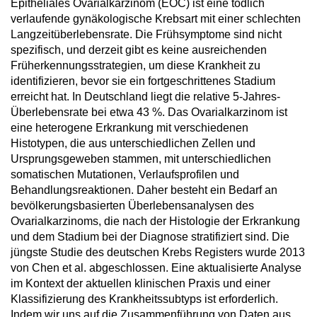
Epitheliales Ovarialkarzinom (EOC) ist eine tödlich
verlaufende gynäkologische Krebsart mit einer schlechten
Langzeitüberlebensrate. Die Frühsymptome sind nicht
spezifisch, und derzeit gibt es keine ausreichenden
Früherkennungsstrategien, um diese Krankheit zu
identifizieren, bevor sie ein fortgeschrittenes Stadium
erreicht hat. In Deutschland liegt die relative 5-Jahres-
Überlebensrate bei etwa 43 %. Das Ovarialkarzinom ist
eine heterogene Erkrankung mit verschiedenen
Histotypen, die aus unterschiedlichen Zellen und
Ursprungsgeweben stammen, mit unterschiedlichen
somatischen Mutationen, Verlaufsprofilen und
Behandlungsreaktionen. Daher besteht ein Bedarf an
bevölkerungsbasierten Überlebensanalysen des
Ovarialkarzinoms, die nach der Histologie der Erkrankung
und dem Stadium bei der Diagnose stratifiziert sind. Die
jüngste Studie des deutschen Krebs Registers wurde 2013
von Chen et al. abgeschlossen. Eine aktualisierte Analyse
im Kontext der aktuellen klinischen Praxis und einer
Klassifizierung des Krankheitssubtyps ist erforderlich.
Indem wir uns auf die Zusammenführung von Daten aus