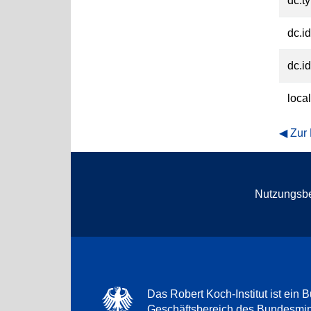
dc.t
dc.id
dc.id
loca
Zur
Nutzungsb
Das Robert Koch-Institut ist ein B
Geschäftsbereich des Bundesmini