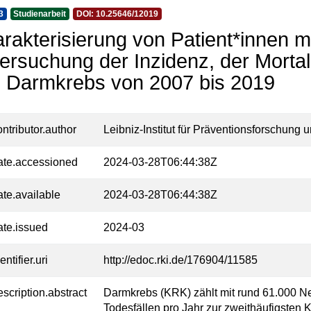
3
Studienarbeit
DOI: 10.25646/12019
rakterisierung von Patient*innen 
ersuchung der Inzidenz, der Mortal
 Darmkrebs von 2007 bis 2019
ontributor.author
Leibniz-Institut für Präventionsforschun
ate.accessioned
2024-03-28T06:44:38Z
ate.available
2024-03-28T06:44:38Z
ate.issued
2024-03
entifier.uri
http://edoc.rki.de/176904/11585
escription.abstract
Darmkrebs (KRK) zählt mit rund 61.000 
Todesfällen pro Jahr zur zweithäufigsten