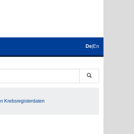
De
|
En
on Krebsregisterdaten