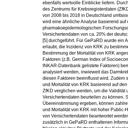
ebenfalls wertvolle Einblicke liefern. Du
des Zentrums für Krebsregisterdaten (Zf
von 2008 bis 2018 in Deutschland umfass
wird eine ähnliche Analyse basierend auf
pharmakoepidemiologischen Forschungs
Versichertendaten von ca. 20% der deuts
[5] durchgeführt. Für GePaRD wurde ein A
erlaubt, die Inzidenz von KRK zu bestimm
Bestimmung der Mortalität von KRK angest
Faktoren (z.B. German Index of Socioecon
INKAR-Datenbank gelistete Faktoren) ber
analysiert werden, inwieweit das Darmkr
diesen Faktoren beeinflusst wird. Zudem s
und Mortalität von KRK basierend auf d
ZfKD verglichen werden, um die Validität 
Versichertendaten beurteilen zu können. So
Übereinstimmung ergeben, können zahlrei
und Mortalität von KRK mit hoher Public-
von Versichertendaten beantwortet werde
zusätzlich in GePaRD enthaltenen Inform