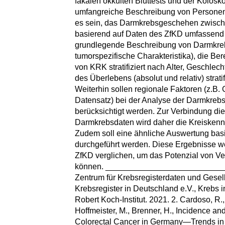
fäkalen okkulten Bluttests und der Kolosk
umfangreiche Beschreibung von Personen 
es sein, das Darmkrebsgeschehen zwisch
basierend auf Daten des ZfKD umfassend 
grundlegende Beschreibung von Darmkrebs
tumorspezifische Charakteristika), die Ber
von KRK stratifiziert nach Alter, Geschle
des Überlebens (absolut und relativ) strati
Weiterhin sollen regionale Faktoren (z.B
Datensatz) bei der Analyse der Darmkreb
berücksichtigt werden. Zur Verbindung die
Darmkrebsdaten wird daher die Kreiskennz
Zudem soll eine ähnliche Auswertung ba
durchgeführt werden. Diese Ergebnisse w
ZfKD verglichen, um das Potenzial von Ve
können. __________________________
Zentrum für Krebsregisterdaten und Gesel
Krebsregister in Deutschland e.V., Krebs i
Robert Koch-Institut. 2021. 2. Cardoso, R., 
Hoffmeister, M., Brenner, H., Incidence and
Colorectal Cancer in Germany—Trends in 