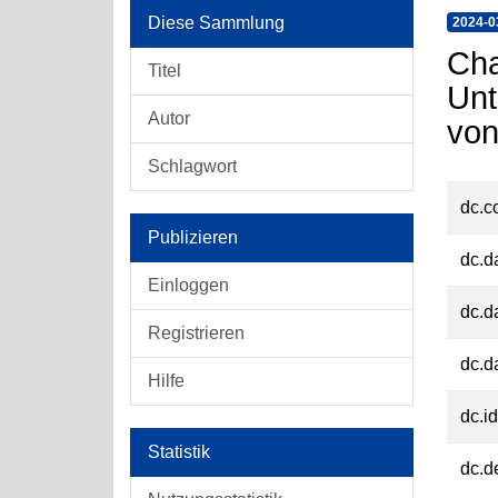
Diese Sammlung
2024-0
Cha
Titel
Unt
Autor
von
Schlagwort
dc.c
Publizieren
dc.d
Einloggen
dc.d
Registrieren
dc.d
Hilfe
dc.id
Statistik
dc.d