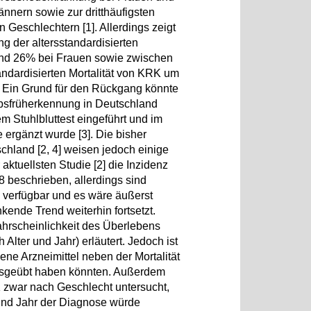
nnern sowie zur dritthäufigsten
Geschlechtern [1]. Allerdings zeigt
 der altersstandardisierten
nd 26% bei Frauen sowie zwischen
ndardisierten Mortalität von KRK um
 Ein Grund für den Rückgang könnte
sfrüherkennung in Deutschland
em Stuhlbluttest eingeführt und im
ergänzt wurde [3]. Die bisher
hland [2, 4] weisen jedoch einige
 aktuellsten Studie [2] die Inzidenz
8 beschrieben, allerdings sind
z verfügbar und es wäre äußerst
nkende Trend weiterhin fortsetzt.
hrscheinlichkeit des Überlebens
 Alter und Jahr) erläutert. Jedoch ist
ne Arzneimittel neben der Mortalität
ausgeübt haben könnten. Außerdem
 zwar nach Geschlecht untersucht,
 und Jahr der Diagnose würde