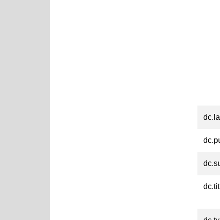
dc.l
dc.p
dc.s
dc.ti