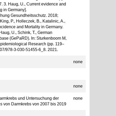
87. 3. Haug, U., Current evidence and
ng in Germany].
chung Gesundheitsschutz. 2018;
ing, P., Holleczek, B., Katalinic, A.,
ncidence and Mortality in Germany.
 Haug, U., Schink, T., German
base (GePaRD). In: Sturkenboom M,
epidemiological Research (pp. 119–
1007/978-3-030-51455-6_8. 2021.
none
none
 Darmkrebs und Untersuchung der
none
ens von Darmkrebs von 2007 bis 2019