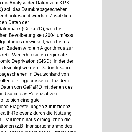
rch die Analyse der Daten zum KRK
KD) soll das Darmkrebsgeschehen
end untersucht werden. Zusätzlich
 den Daten der
datenbank (GePaRD), welche
chen Bevölkerung seit 2004 umfasst
lgorithmus entwickelt, welcher es
en. Zudem wird ein Algorithmus zur
rebt. Weiterhin sollen regionale
omic Deprivation (GISD), in der der
ücksichtigt werden. Dadurch kann
ebsgeschehen in Deutschland von
ollen die Ergebnisse zur Inzidenz
en Daten von GePaRD mit denen des
und somit das Potenzial von
llte sich eine gute
che Fragestellungen zur Inzidenz
Health-Relevanz durch die Nutzung
n. Darüber hinaus ermöglichen die
ationen (z.B. Inanspruchnahme des