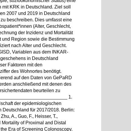
opie, sozioökonomischer Status) eine
mit KRK in Deutschland. Ziel soll
en 2007 und 2019 in Deutschland
zu beschreiben. Dies umfasst eine
patient*innen (Alter, Geschlecht,
echnung der Inzidenz und Mortalität
cht und Region sowie die Bestimmung
fiziert nach Alter und Geschlecht.
. GISD, Variablen aus dem INKAR-
sgeschehens in Deutschland
ser Faktoren mit den
iffer des Wohnortes benötigt.
sierend auf den Daten von GePaRD
erden anschließend mit denen des
rsichertendaten beurteilen zu
__________________________ 1.
lschaft der epidemiologischen
n Deutschland für 2017/2018. Berlin:
Zhu, A., Guo, F., Heisser, T.,
 Mortality of Proximal and Distal
the Era of Screening Colonoscopy.