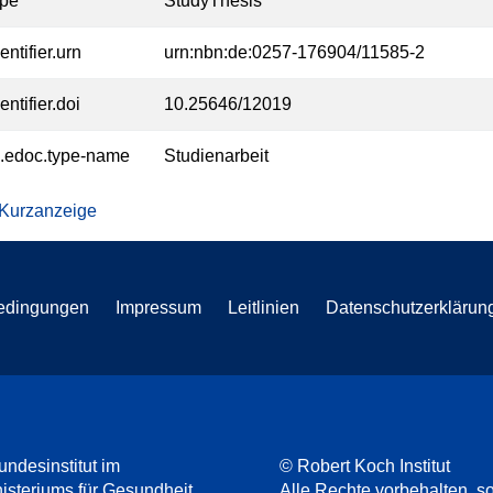
ype
StudyThesis
entifier.urn
urn:nbn:de:0257-176904/11585-2
entifier.doi
10.25646/12019
l.edoc.type-name
Studienarbeit
 Kurzanzeige
edingungen
Impressum
Leitlinien
Datenschutzerklärun
undesinstitut im
© Robert Koch Institut
steriums für Gesundheit
Alle Rechte vorbehalten, so