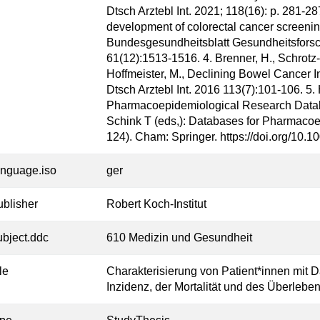
Dtsch Arztebl Int. 2021; 118(16): p. 281-2
development of colorectal cancer screeni
Bundesgesundheitsblatt Gesundheitsfors
61(12):1513-1516. 4. Brenner, H., Schrotz-K
Hoffmeister, M., Declining Bowel Cancer I
Dtsch Arztebl Int. 2016 113(7):101-106. 5.
Pharmacoepidemiological Research Data
Schink T (eds,): Databases for Pharmaco
124). Cham: Springer. https://doi.org/10.
anguage.iso
ger
ublisher
Robert Koch-Institut
ubject.ddc
610 Medizin und Gesundheit
tle
Charakterisierung von Patient*innen mit
Inzidenz, der Mortalität und des Überleb