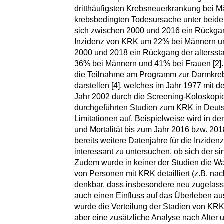
dritthäufigsten Krebsneuerkrankung bei Mä
krebsbedingten Todesursache unter beiden 
sich zwischen 2000 und 2016 ein Rückgang
Inzidenz von KRK um 22% bei Männern u
2000 und 2018 ein Rückgang der alterssta
36% bei Männern und 41% bei Frauen [2].
die Teilnahme am Programm zur Darmkreb
darstellen [4], welches im Jahr 1977 mit d
Jahr 2002 durch die Screening-Koloskopie 
durchgeführten Studien zum KRK in Deutsc
Limitationen auf. Beispielweise wird in der
und Mortalität bis zum Jahr 2016 bzw. 201
bereits weitere Datenjahre für die Inziden
interessant zu untersuchen, ob sich der si
Zudem wurde in keiner der Studien die Wa
von Personen mit KRK detailliert (z.B. nach
denkbar, dass insbesondere neu zugelasse
auch einen Einfluss auf das Überleben 
wurde die Verteilung der Stadien von KRK
aber eine zusätzliche Analyse nach Alter