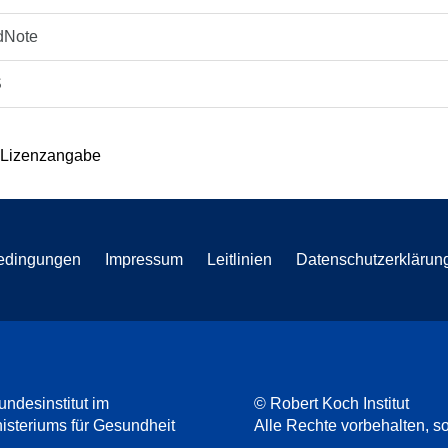
dNote
S
 Lizenzangabe
edingungen
Impressum
Leitlinien
Datenschutzerklärun
undesinstitut im
© Robert Koch Institut
steriums für Gesundheit
Alle Rechte vorbehalten, so