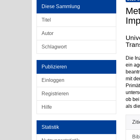
Diese Sammlung
Met
Imp
Titel
Autor
Univ
Tran
Schlagwort
Die In
ein ag
Publizieren
beantr
mit de
Einloggen
Primät
unters
Registrieren
ob bei
als di
Hilfe
Zit
Statistik
Bi