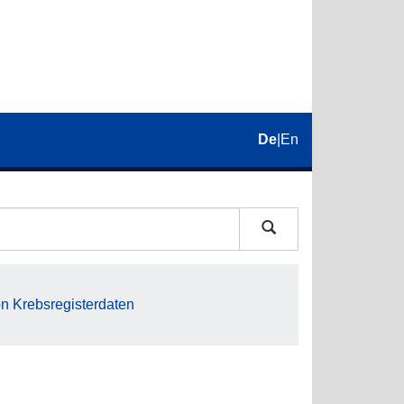
De
|
En
on Krebsregisterdaten