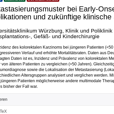
astasierungsmuster bei Early-Onse
likationen und zukünftige klinische
ersitätsklinikum Würzburg, Klinik und Poliklinik 
splantations-, Gefäß- und Kinderchirurgie
zidenz des kolorektalen Karzinoms bei jüngeren Patienten (<50 J
gressiveren Verlauf und erhöhte Mortalitätsraten. Daten aus Deut
agten Daten ist es, Inzidenz und Prävalenz von kolorektalen M
r von älteren Patienten zu vergleichen (>50 Jahren). Gleichzeit
umordiagnose sowie die Lokalisation der Metastasierung (Lokal
chiedlichen Altersgruppen analysiert und verglichen werden. Mit
 jüngeren Patienten möglicherweise andere multimodale Thera
es bisher der Fall war.
ieren
bTeX