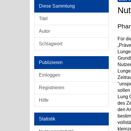
Diese Sammlung
Nut
Titel
Pha
Autor
Für di
Schlagwort
„Präve
Lungen
Grundl
Publizieren
Nutzen
Lungen
Einloggen
Zeitra
"unspe
Registrieren
sollen
Lung C
Hilfe
des Ze
den An
bestim
Statistik
vollst
kleinz