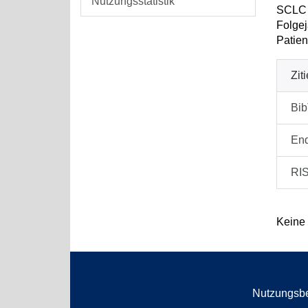
Nutzungsstatistik
SCLC (
Folgej
Patien
Zit
Bi
En
RI
Keine
Nutzungsb