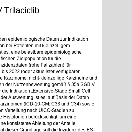
rilaciclib
den epidemiologische Daten zur Indikation
n bei Patienten mit kleinzelligem
st es, eine belastbare epidemiologische
ischen Zielpopulation für die
nzidenzdaten (rohe Fallzahlen) für
is 2022 (oder aktuellster verfügbarer
ige Karzinome, nicht-kleinzellige Karzinome und
Rahmen der Nutzenbewertung gemäß § 35a SGB V
 die Indikation „Extensive-Stage Small Cell
er Auswertung ist es, auf Basis der Daten
enkarzinomen (ICD-10-GM: C33 und C34) sowie
ren Verteilung nach UICC-Stadien zu
 Histologien berücksichtigt, um eine
ne konsistente Ableitung der Anteile
uf dieser Grundlage soll die Inzidenz des ES-