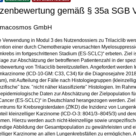
zenbewertung gemäß § 35a SGB V T
rmacosmos GmbH
e Verwendung in Modul 3 des Nutzendossiers zu Trilaciclib wer
ntion einer durch Chemotherapie verursachten Myelosuppressio
krebs im fortgeschrittenen Stadium (ES-SCLC)“ erbeten. Ziel i
age zur Abschätzung der betroffenen Patientenzahl in der spezif
bewertung von Trilaciclib bereitzustellen. Angefordert werden I
karzinome (ICD-10-GM: C33, C34) für die Diagnosejahre 2018 b
um), mit Aufteilung der Fälle nach Histologiegruppen (kleinzell
zifische" bzw. "nicht näher klassifizierte" Histologien. Im 
 epidemiologische Daten zur Abschätzung der Zielpopulation für
ancer (ES-SCLC)“ in Deutschland herangezogen werden. Ziel d
ntrums für Krebsregisterdaten (ZfKD) die Inzidenz von Lung
teil kleinzelliger Karzinome (ICD-O-3: 8041/3–8045/3) und de
men. Hierzu werden auch nicht-kleinzellige sowie unspezifische
ändige Abbildung der Gesamtpopulation zu gewährleisten und ei
elliger Karzinome an allen Lungenkrebsfällen zu ermöglichen. A