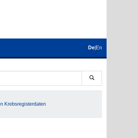
De
|
En
on Krebsregisterdaten