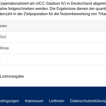
operationalisiert als UICC-Stadium IV) in Deutschland abgelei
ahre fortgeschrieben werden. Die Ergebnisse dienen der quanti
tenzahl in der Zielpopulation für die Nutzenbewertung von Trilac
ieren
bTeX
dNote
S
 Lizenzangabe
edingungen
Impressum
Leitlinien
Datenschutzerklärun