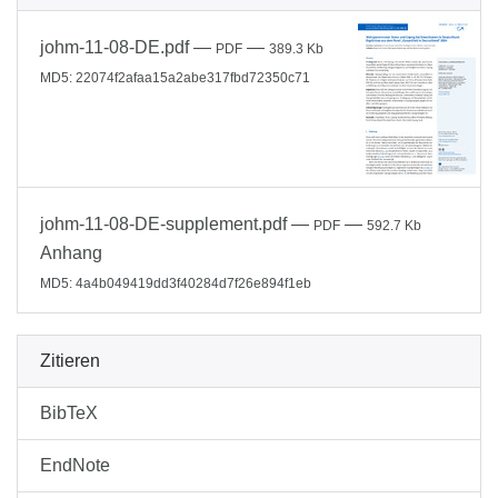
johm-11-08-DE.pdf
—
—
PDF
389.3 Kb
MD5: 22074f2afaa15a2abe317fbd72350c71
johm-11-08-DE-supplement.pdf
—
—
PDF
592.7 Kb
Anhang
MD5: 4a4b049419dd3f40284d7f26e894f1eb
Zitieren
BibTeX
EndNote